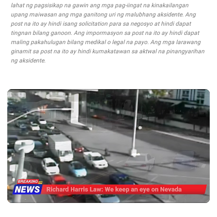
lahat ng pagsisikap na gawin ang mga pag-iingat na kinakailangan
upang maiwasan ang mga ganitong uri ng malubhang aksidente. Ang
post na ito ay hindi isang solicitation para sa negosyo at hindi dapat
tingnan bilang ganoon. Ang impormasyon sa post na ito ay hindi dapat
maling pakahulugan bilang medikal o legal na payo. Ang mga larawang
ginamit sa post na ito ay hindi kumakatawan sa aktwal na pinangyarihan
ng aksidente.