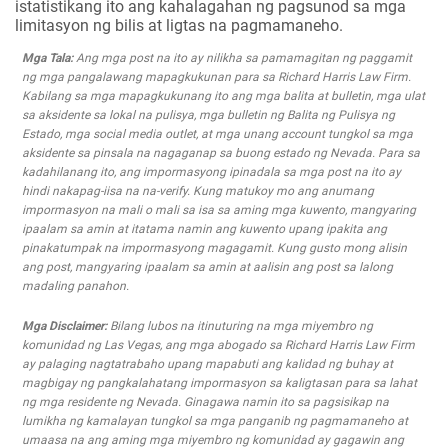
istatistikang ito ang kahalagahan ng pagsunod sa mga
limitasyon ng bilis at ligtas na pagmamaneho.
Mga Tala:
Ang mga post na ito ay nilikha sa pamamagitan ng paggamit
ng mga pangalawang mapagkukunan para sa Richard Harris Law Firm.
Kabilang sa mga mapagkukunang ito ang mga balita at bulletin, mga ulat
sa aksidente sa lokal na pulisya, mga bulletin ng Balita ng Pulisya ng
Estado, mga social media outlet, at mga unang account tungkol sa mga
aksidente sa pinsala na nagaganap sa buong estado ng Nevada. Para sa
kadahilanang ito, ang impormasyong ipinadala sa mga post na ito ay
hindi nakapag-iisa na na-verify. Kung matukoy mo ang anumang
impormasyon na mali o mali sa isa sa aming mga kuwento, mangyaring
ipaalam sa amin at itatama namin ang kuwento upang ipakita ang
pinakatumpak na impormasyong magagamit. Kung gusto mong alisin
ang post, mangyaring ipaalam sa amin at aalisin ang post sa lalong
madaling panahon.
Mga Disclaimer:
Bilang lubos na itinuturing na mga miyembro ng
komunidad ng Las Vegas, ang mga abogado sa Richard Harris Law Firm
ay palaging nagtatrabaho upang mapabuti ang kalidad ng buhay at
magbigay ng pangkalahatang impormasyon sa kaligtasan para sa lahat
ng mga residente ng Nevada. Ginagawa namin ito sa pagsisikap na
lumikha ng kamalayan tungkol sa mga panganib ng pagmamaneho at
umaasa na ang aming mga miyembro ng komunidad ay gagawin ang