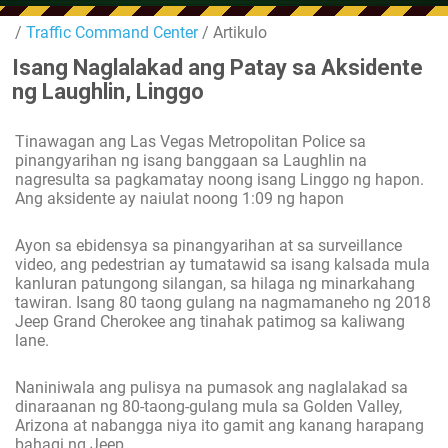
/
Traffic Command Center
/ Artikulo
Isang Naglalakad ang Patay sa Aksidente
ng Laughlin, Linggo
Tinawagan ang Las Vegas Metropolitan Police sa
pinangyarihan ng isang banggaan sa Laughlin na
nagresulta sa pagkamatay noong isang Linggo ng hapon.
Ang aksidente ay naiulat noong 1:09 ng hapon
Ayon sa ebidensya sa pinangyarihan at sa surveillance
video, ang pedestrian ay tumatawid sa isang kalsada mula
kanluran patungong silangan, sa hilaga ng minarkahang
tawiran. Isang 80 taong gulang na nagmamaneho ng 2018
Jeep Grand Cherokee ang tinahak patimog sa kaliwang
lane.
Naniniwala ang pulisya na pumasok ang naglalakad sa
dinaraanan ng 80-taong-gulang mula sa Golden Valley,
Arizona at nabangga niya ito gamit ang kanang harapang
bahagi ng Jeep.