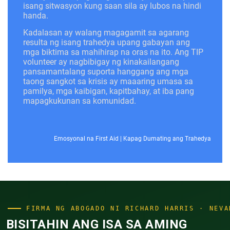
isang sitwasyon kung saan sila ay lubos na hindi
handa.
Kadalasan ay walang magagamit sa agarang
resulta ng isang trahedya upang gabayan ang
mga biktima sa mahihirap na oras na ito. Ang TIP
volunteer ay nagbibigay ng kinakailangang
pansamantalang suporta hanggang ang mga
taong sangkot sa krisis ay maaaring umasa sa
pamilya, mga kaibigan, kapitbahay, at iba pang
mapagkukunan sa komunidad.
Emosyonal na First Aid
|
Kapag Dumating ang Trahedya
FIRMA NG ABOGADO NI RICHARD HARRIS · NEVA
BISITAHIN ANG ISA SA AMING