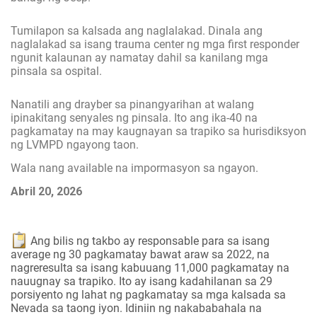
Tumilapon sa kalsada ang naglalakad. Dinala ang
naglalakad sa isang trauma center ng mga first responder
ngunit kalaunan ay namatay dahil sa kanilang mga
pinsala sa ospital.
Nanatili ang drayber sa pinangyarihan at walang
ipinakitang senyales ng pinsala. Ito ang ika-40 na
pagkamatay na may kaugnayan sa trapiko sa hurisdiksyon
ng LVMPD ngayong taon.
Wala nang available na impormasyon sa ngayon.
Abril 20, 2026
Ang bilis ng takbo ay responsable para sa isang
average ng 30 pagkamatay bawat araw sa 2022, na
nagreresulta sa isang kabuuang 11,000 pagkamatay na
nauugnay sa trapiko. Ito ay isang kadahilanan sa 29
porsiyento ng lahat ng pagkamatay sa mga kalsada sa
Nevada sa taong iyon. Idiniin ng nakababahala na