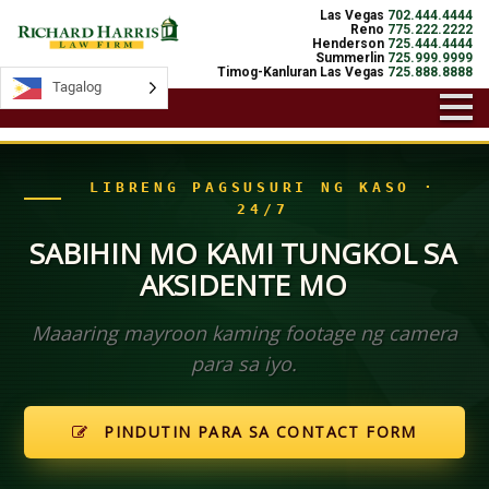
Las Vegas
702.444.4444
Reno
775.222.2222
Henderson
725.444.4444
Summerlin
725.999.9999
Timog-Kanluran Las Vegas
725.888.8888
Tagalog
Tagalog
LIBRENG PAGSUSURI NG KASO ·
24/7
SABIHIN MO KAMI TUNGKOL SA
AKSIDENTE MO
Maaaring mayroon kaming footage ng camera
para sa iyo.
PINDUTIN PARA SA CONTACT FORM