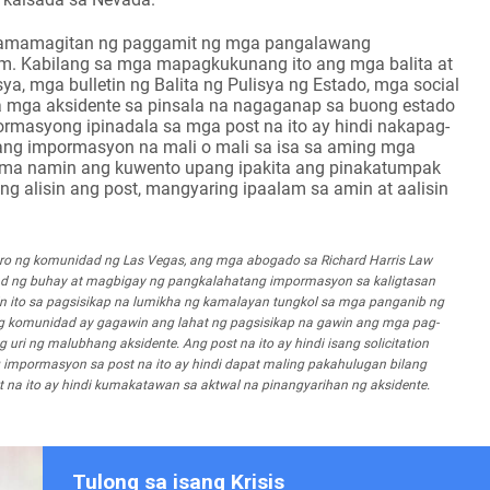
a pamamagitan ng paggamit ng mga pangalawang
m. Kabilang sa mga mapagkukunang ito ang mga balita at
isya, mga bulletin ng Balita ng Pulisya ng Estado, mga social
sa mga aksidente sa pinsala na nagaganap sa buong estado
ormasyong ipinadala sa mga post na ito ay hindi nakapag-
ang impormasyon na mali o mali sa isa sa aming mga
tama namin ang kuwento upang ipakita ang pinakatumpak
alisin ang post, mangyaring ipaalam sa amin at aalisin
bro ng komunidad ng Las Vegas, ang mga abogado sa Richard Harris Law
ad ng buhay at magbigay ng pangkalahatang impormasyon sa kaligtasan
n ito sa pagsisikap na lumikha ng kamalayan tungkol sa mga panganib ng
omunidad ay gagawin ang lahat ng pagsisikap na gawin ang mga pag-
ri ng malubhang aksidente. Ang post na ito ay hindi isang solicitation
g impormasyon sa post na ito ay hindi dapat maling pakahulugan bilang
t na ito ay hindi kumakatawan sa aktwal na pinangyarihan ng aksidente.
Tulong sa isang Krisis