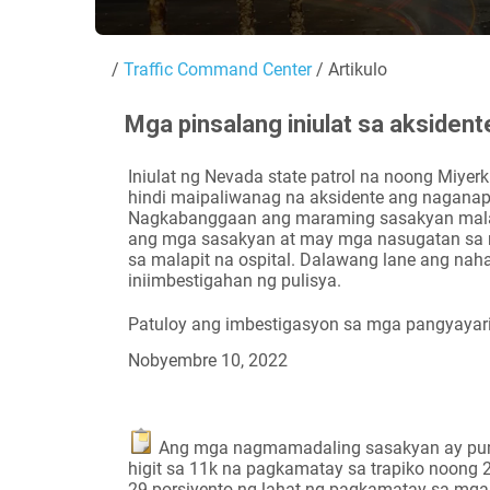
/
Traffic Command Center
/ Artikulo
Mga pinsalang iniulat sa aksiden
Iniulat ng Nevada state patrol na noong Miye
hindi maipaliwanag na aksidente ang naganap
Nagkabanggaan ang maraming sasakyan malapit
ang mga sasakyan at may mga nasugatan sa mg
sa malapit na ospital. Dalawang lane ang naha
iniimbestigahan ng pulisya.
Patuloy ang imbestigasyon sa mga pangyayari
Nobyembre 10, 2022
Ang mga nagmamadaling sasakyan ay puma
higit sa 11k na pagkamatay sa trapiko noong 20
29 porsiyento ng lahat ng pagkamatay sa mga