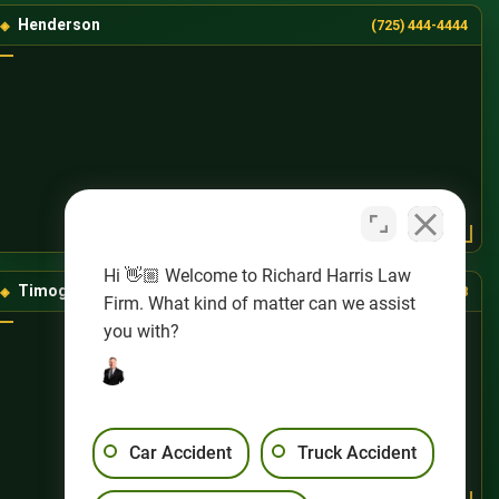
Henderson
(725) 444-4444
Hi 👋🏼 Welcome to Richard Harris Law
Timog-Kanlurang Las Vegas
(725) 888-8888
Firm. What kind of matter can we assist
you with?
Car Accident
Truck Accident