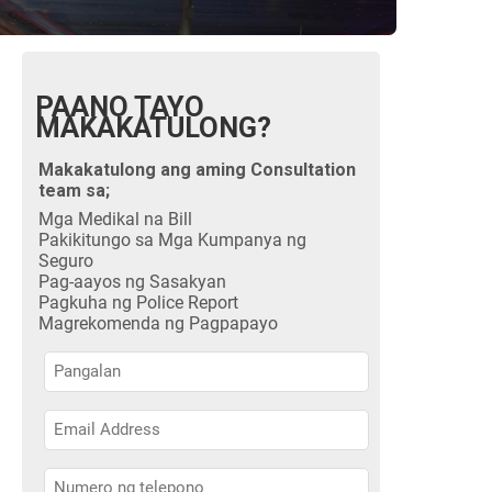
PAANO TAYO
MAKAKATULONG?
Makakatulong ang aming Consultation
team sa;
Mga Medikal na Bill
Pakikitungo sa Mga Kumpanya ng
Seguro
Pag-aayos ng Sasakyan
Pagkuha ng Police Report
Magrekomenda ng Pagpapayo
Pangalan
Pangalan
Pangalan