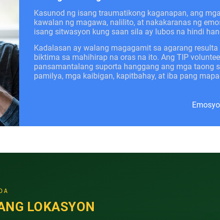
Kasunod ng isang traumatikong kaganapan, ang mg
kawalan ng magawa, nalilito, at nakakaranas ng emo
isang sitwasyon kung saan sila ay lubos na hindi han
Kadalasan ay walang magagamit sa agarang resulta
biktima sa mahihirap na oras na ito. Ang TIP volunte
pansamantalang suporta hanggang ang mga taong sa
pamilya, mga kaibigan, kapitbahay, at iba pang ma
Emosyon
DA
ANG LOKASYON