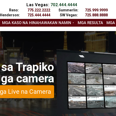
Las Vegas:
702.444.4444
Reno:
775.222.2222
Summerlin:
725.999.9999
Henderson:
725.444.4444
SW Vegas:
725.888.8888
MGA KASO NA HINAHAWAKAN NAMIN
MGA RESULTA
MGA
 sa Trapiko
ga camera
ga Live na Camera