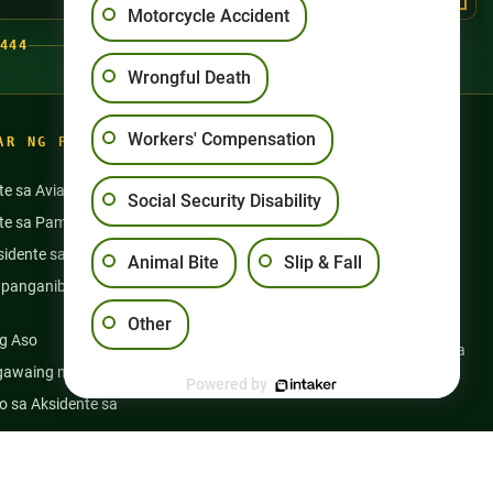
Motorcycle Accident
444
Wrongful Death
Workers' Compensation
AR NG PAGSASANAY
te sa Aviation
Aksidente sa Motorsiklo
Social Security Disability
nte sa Pamamangka
Pang-aabuso sa Nursing Home
idente sa Bus
Mga Aksidente sa Semi Truck
Animal Bite
Slip & Fall
panganib na Gamot at
Slip at Talon
Kapansanan sa Social Security
Other
g Aso
Kabayaran ng mga Manggagawa
gawaing medikal
Maling Kamatayan
Powered by
 sa Aksidente sa