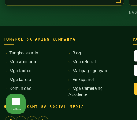
NA
TUNGKOL SA AMING KUMPANYA
P
B
Tungkol sa atin
Blog
P
Mga abogado
Mga referral
(
E
Mga tauhan
Makipag-ugnayan
A
(
Mga karera
En Español
Komunidad
Mga Camera ng
Aksidente
HANAPIN KAMI SA SOCIAL MEDIA
Call us