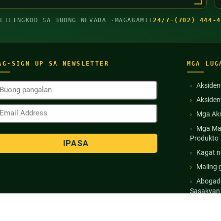
GLILINGKOD SA BUONG NEVADA ·
MAGAGAMIT
24/7
·
(702) 444-4
AG-SIGN UP SA NEWSLETTER
MGA LUG
uong
Aksiden
angalan
Akside
Kinakailangan)
mail
Mga Aks
ddress
Kinakailangan)
Mga Ma
Produkto
Kagat n
Maling 
Abogado
Sasakyan