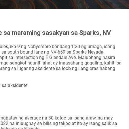
te sa maraming sasakyan sa Sparks, NV
rkules, ika-9 ng Nobyembre bandang 1:20 ng umaga, isang
 sa south bound lane ng NV-659 sa Sparks Nevada.
 sa intersection ng E Glendale Ave. Malubhang nasira
a sangkot ngunit lahat ay inaasahang gagaling, kahit isa
rang sa lugar ng aksidente sa loob ng ilang oras habang
 sa aksidente.
patay ng average na 30 katao sa isang araw, na may
22 na iniuugnay sa bilis ng takbo at ito ay isang salik sa
 kalsada sa Nevada.