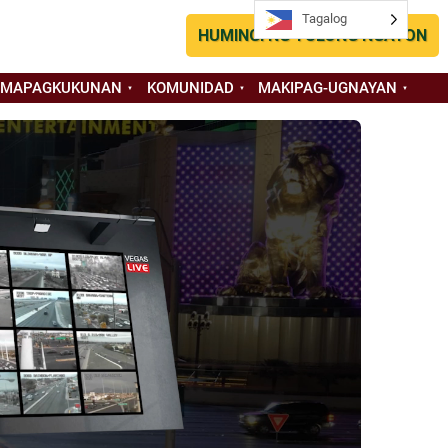
Tagalog
Tagalog
HUMINGI NG TULONG NGAYON
 MAPAGKUKUNAN
KOMUNIDAD
MAKIPAG-UGNAYAN