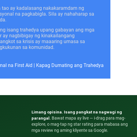
a tao ay kadalasang nakakaramdam ng
syonal na pagkabigla. Sila ay nahaharap sa
da.
 ng isang trahedya upang gabayan ang mga
er ay nagbibigay ng kinakailangang
ngkot sa krisis ay maaaring umasa sa
pagkukunan sa komunidad.
al na First Aid
|
Kapag Dumating ang Trahedya
Limang opisina. Isang pangkat na nagwagi ng
parangal.
Bawat mapa ay live — i-drag para mag-
explore, o mag-tap ng star rating para mabasa ang
mga review ng aming kliyente sa Google.