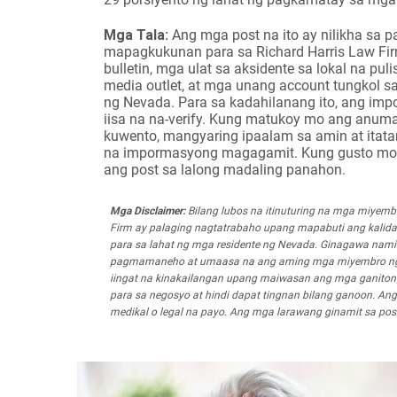
Mga Tala:
Ang mga post na ito ay nilikha s
mapagkukunan para sa Richard Harris Law Fir
bulletin, mga ulat sa aksidente sa lokal na pul
media outlet, at mga unang account tungkol 
ng Nevada. Para sa kadahilanang ito, ang imp
iisa na na-verify. Kung matukoy mo ang anum
kuwento, mangyaring ipaalam sa amin at ita
na impormasyong magagamit. Kung gusto mong 
ang post sa lalong madaling panahon.
Mga Disclaimer:
Bilang lubos na itinuturing na mga miyem
Firm ay palaging nagtatrabaho upang mapabuti ang kalid
para sa lahat ng mga residente ng Nevada. Ginagawa nami
pagmamaneho at umaasa na ang aming mga miyembro ng k
iingat na kinakailangan upang maiwasan ang mga ganitong u
para sa negosyo at hindi dapat tingnan bilang ganoon. An
medikal o legal na payo. Ang mga larawang ginamit sa pos