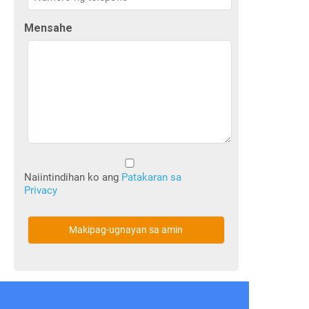
Mensahe
Walang
Pamagat
Naiintindihan ko ang
Patakaran sa
Privacy
(Kinakailangan)