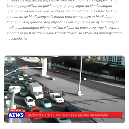
umaasa na ang aming mga miyembro ng komunidad ay gagawin ang
lahat ng pagsisikap na gawin ang mga pag-iingat na kinakailangan
upang maiwasan ang mga ganitong uri ng malubhang aksidente. Ang
post na ito ay hindi isang solicitation para sa negosyo at hindi dapat
tingnan bilang ganoon. Ang impormasyon sa post na ito ay hindi dapat
maling pakahulugan bilang medikal o legal na payo. Ang mga larawang
ginamit sa post na ito ay hindi kumakatawan sa aktwal na pinangyarihan
ng aksidente.