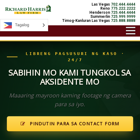
Las Vegas
702.444.4444
Reno
775.222.2222
Henderson
725.444.4444
Summerlin
725.999.9999
Timog-Kanluran Las Vegas
725.888.8888
Tagalog
Tagalog
LIBRENG PAGSUSURI NG KASO ·
24/7
SABIHIN MO KAMI TUNGKOL SA
AKSIDENTE MO
Maaaring mayroon kaming footage ng camera
para sa iyo.
PINDUTIN PARA SA CONTACT FORM