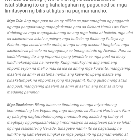
istatistikang ito ang kahalagahan ng pagsunod sa mga
limitasyon ng bilis at ligtas na pagmamaneho.
Mga Tala:
Ang mga post na ito ay nilikha sa pamamagitan ng paggamit
ng mga pangalawang mapagkukunan para sa Richard Harris Law Firm.
Kabilang sa mga mapagkukunang ito ang mga balita at bulletin, mga ulat
sa aksidente sa lokal na pulisya, mga bulletin ng Balita ng Pulisya ng
Estado, mga social media outlet, at mga unang account tungkol sa mga
aksidente sa pinsala na nagaganap sa buong estado ng Nevada. Para sa
kadahilanang ito, ang impormasyong ipinadala sa mga post na ito ay
hindi nakapag-iisa na na-verify. Kung matukoy mo ang anumang
impormasyon na mali o mali sa isa sa aming mga kuwento, mangyaring
ipaalam sa amin at itatama namin ang kuwento upang ipakita ang
pinakatumpak na impormasyong magagamit. Kung gusto mong alisin
ang post, mangyaring ipaalam sa amin at aalisin ang post sa lalong
madaling panahon.
Mga Disclaimer:
Bilang lubos na itinuturing na mga miyembro ng
komunidad ng Las Vegas, ang mga abogado sa Richard Harris Law Firm
ay palaging nagtatrabaho upang mapabuti ang kalidad ng buhay at
magbigay ng pangkalahatang impormasyon sa kaligtasan para sa lahat
ng mga residente ng Nevada. Ginagawa namin ito sa pagsisikap na
lumikha ng kamalayan tungkol sa mga panganib ng pagmamaneho at