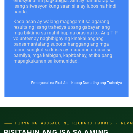
emosyonal na pagkabigla. Sila ay nahaharap sa
isang sitwasyon kung saan sila ay lubos na hindi
handa.
Kadalasan ay walang magagamit sa agarang
resulta ng isang trahedya upang gabayan ang
mga biktima sa mahihirap na oras na ito. Ang TIP
volunteer ay nagbibigay ng kinakailangang
pansamantalang suporta hanggang ang mga
taong sangkot sa krisis ay maaaring umasa sa
pamilya, mga kaibigan, kapitbahay, at iba pang
mapagkukunan sa komunidad.
Emosyonal na First Aid
|
Kapag Dumating ang Trahedya
FIRMA NG ABOGADO NI RICHARD HARRIS · NEVA
BISITAHIN ANG ISA SA AMING