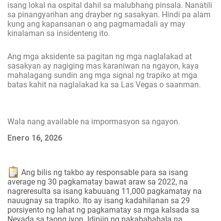
isang lokal na ospital dahil sa malubhang pinsala. Nanatili
sa pinangyarihan ang drayber ng sasakyan. Hindi pa alam
kung ang kapansanan o ang pagmamadali ay may
kinalaman sa insidenteng ito.
Ang mga aksidente sa pagitan ng mga naglalakad at
sasakyan ay nagiging mas karaniwan na ngayon, kaya
mahalagang sundin ang mga signal ng trapiko at mga
batas kahit na naglalakad ka sa Las Vegas o saanman.
Wala nang available na impormasyon sa ngayon.
Enero 16, 2026
Ang bilis ng takbo ay responsable para sa isang
average ng 30 pagkamatay bawat araw sa 2022, na
nagreresulta sa isang kabuuang 11,000 pagkamatay na
nauugnay sa trapiko. Ito ay isang kadahilanan sa 29
porsiyento ng lahat ng pagkamatay sa mga kalsada sa
Nevada sa taong iyon. Idiniin ng nakababahala na