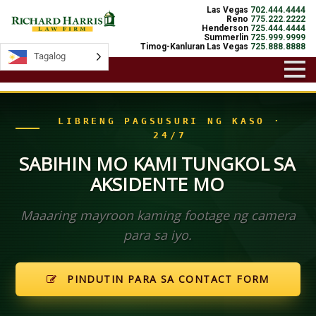
Las Vegas
702.444.4444
Reno
775.222.2222
Henderson
725.444.4444
Summerlin
725.999.9999
Timog-Kanluran Las Vegas
725.888.8888
Tagalog
Tagalog
LIBRENG PAGSUSURI NG KASO ·
24/7
SABIHIN MO KAMI TUNGKOL SA
AKSIDENTE MO
Maaaring mayroon kaming footage ng camera
para sa iyo.
PINDUTIN PARA SA CONTACT FORM