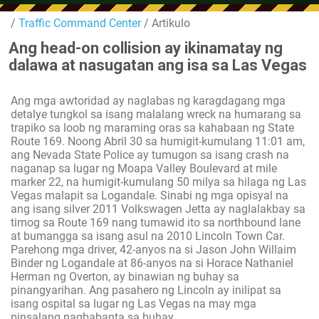
/
Traffic Command Center
/ Artikulo
Ang head-on collision ay ikinamatay ng
dalawa at nasugatan ang isa sa Las Vegas
Ang mga awtoridad ay naglabas ng karagdagang mga
detalye tungkol sa isang malalang wreck na humarang sa
trapiko sa loob ng maraming oras sa kahabaan ng State
Route 169. Noong Abril 30 sa humigit-kumulang 11:01 am,
ang Nevada State Police ay tumugon sa isang crash na
naganap sa lugar ng Moapa Valley Boulevard at mile
marker 22, na humigit-kumulang 50 milya sa hilaga ng Las
Vegas malapit sa Logandale. Sinabi ng mga opisyal na
ang isang silver 2011 Volkswagen Jetta ay naglalakbay sa
timog sa Route 169 nang tumawid ito sa northbound lane
at bumangga sa isang asul na 2010 Lincoln Town Car.
Parehong mga driver, 42-anyos na si Jason John Willaim
Binder ng Logandale at 86-anyos na si Horace Nathaniel
Herman ng Overton, ay binawian ng buhay sa
pinangyarihan. Ang pasahero ng Lincoln ay inilipat sa
isang ospital sa lugar ng Las Vegas na may mga
pinsalang nagbabanta sa buhay.