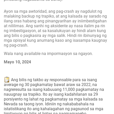
Ayon sa mga awtoridad, ang pag-crash ay nagdulot ng
malaking backup ng trapiko, at ang kalsada ay sarado ng
ilang oras habang ang pinangyarihan ay iniimbestigahan
at nililimas. Ang sanhi ng aksidente ay nasa ilalim pa rin
ng imbestigasyon, at sa kasalukuyan ay hindi alam kung
ang bilis o pagkasira ay mga salik. Hindi rin ibinunyag ng
mga opisyal kung anumang kaso ang isasampa kaugnay
ng pag-crash.
Wala nang available na impormasyon sa ngayon.
Mayo 10, 2024
Ang bilis ng takbo ay responsable para sa isang
average ng 30 pagkamatay bawat araw sa 2022, na
nagreresulta sa isang kabuuang 11,000 pagkamatay na
nauugnay sa trapiko. Ito ay isang kadahilanan sa 29
porsiyento ng lahat ng pagkamatay sa mga kalsada sa
Nevada sa taong iyon. Idiniin ng nakababahala na
istatistikang ito ang kahalagahan ng pagsunod sa mga
limitasyon ng bilis at ligtas na pagmamaneho.