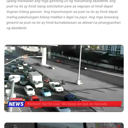
upang maiwasan ang mga ganitong uri ng malubhang aksidente. Ang
post na ito ay hindi isang solicitation para sa negosyo at hindi dapat
tingnan bilang ganoon. Ang impormasyon sa post na ito ay hindi dapat
maling pakahulugan bilang medikal o legal na payo. Ang mga larawang
ginamit sa post na ito ay hindi kumakatawan sa aktwal na pinangyarihan
ng aksidente.