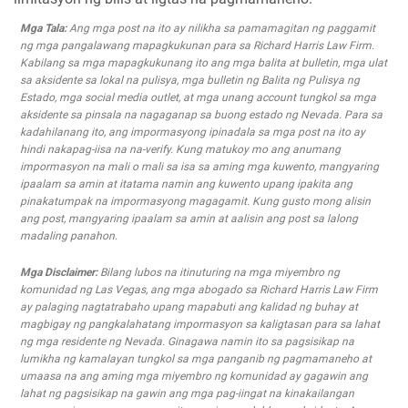
Mga Tala:
Ang mga post na ito ay nilikha sa pamamagitan ng paggamit
ng mga pangalawang mapagkukunan para sa Richard Harris Law Firm.
Kabilang sa mga mapagkukunang ito ang mga balita at bulletin, mga ulat
sa aksidente sa lokal na pulisya, mga bulletin ng Balita ng Pulisya ng
Estado, mga social media outlet, at mga unang account tungkol sa mga
aksidente sa pinsala na nagaganap sa buong estado ng Nevada. Para sa
kadahilanang ito, ang impormasyong ipinadala sa mga post na ito ay
hindi nakapag-iisa na na-verify. Kung matukoy mo ang anumang
impormasyon na mali o mali sa isa sa aming mga kuwento, mangyaring
ipaalam sa amin at itatama namin ang kuwento upang ipakita ang
pinakatumpak na impormasyong magagamit. Kung gusto mong alisin
ang post, mangyaring ipaalam sa amin at aalisin ang post sa lalong
madaling panahon.
Mga Disclaimer:
Bilang lubos na itinuturing na mga miyembro ng
komunidad ng Las Vegas, ang mga abogado sa Richard Harris Law Firm
ay palaging nagtatrabaho upang mapabuti ang kalidad ng buhay at
magbigay ng pangkalahatang impormasyon sa kaligtasan para sa lahat
ng mga residente ng Nevada. Ginagawa namin ito sa pagsisikap na
lumikha ng kamalayan tungkol sa mga panganib ng pagmamaneho at
umaasa na ang aming mga miyembro ng komunidad ay gagawin ang
lahat ng pagsisikap na gawin ang mga pag-iingat na kinakailangan