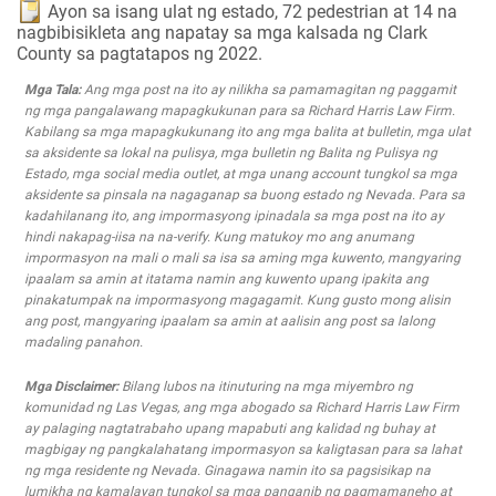
Ayon sa isang ulat ng estado, 72 pedestrian at 14 na
nagbibisikleta ang napatay sa mga kalsada ng Clark
County sa pagtatapos ng 2022.
Mga Tala:
Ang mga post na ito ay nilikha sa pamamagitan ng paggamit
ng mga pangalawang mapagkukunan para sa Richard Harris Law Firm.
Kabilang sa mga mapagkukunang ito ang mga balita at bulletin, mga ulat
sa aksidente sa lokal na pulisya, mga bulletin ng Balita ng Pulisya ng
Estado, mga social media outlet, at mga unang account tungkol sa mga
aksidente sa pinsala na nagaganap sa buong estado ng Nevada. Para sa
kadahilanang ito, ang impormasyong ipinadala sa mga post na ito ay
hindi nakapag-iisa na na-verify. Kung matukoy mo ang anumang
impormasyon na mali o mali sa isa sa aming mga kuwento, mangyaring
ipaalam sa amin at itatama namin ang kuwento upang ipakita ang
pinakatumpak na impormasyong magagamit. Kung gusto mong alisin
ang post, mangyaring ipaalam sa amin at aalisin ang post sa lalong
madaling panahon.
Mga Disclaimer:
Bilang lubos na itinuturing na mga miyembro ng
komunidad ng Las Vegas, ang mga abogado sa Richard Harris Law Firm
ay palaging nagtatrabaho upang mapabuti ang kalidad ng buhay at
magbigay ng pangkalahatang impormasyon sa kaligtasan para sa lahat
ng mga residente ng Nevada. Ginagawa namin ito sa pagsisikap na
lumikha ng kamalayan tungkol sa mga panganib ng pagmamaneho at