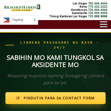
Las Vegas
702.444.4444
Reno
775.222.2222
Henderson
725.444.4444
Summerlin
725.999.9999
Timog-Kanluran Las Vegas
725.888.8888
Tagalog
Tagalog
LIBRENG PAGSUSURI NG KASO ·
24/7
SABIHIN MO KAMI TUNGKOL SA
AKSIDENTE MO
Maaaring mayroon kaming footage ng camera
para sa iyo.
PINDUTIN PARA SA CONTACT FORM