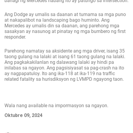
bahagi ng Mercedes habang ito ay patungo sa intersection.
Ang Dodge ay umalis sa daanan at tumama sa mga puno
at nakapalibot na landscaping bago huminto. Ang
Mercedes ay umalis din sa daanan, ang parehong mga
sasakyan ay nasunog at pinatay ng mga bumbero ng first
responder.
Parehong namatay sa aksidente ang mga driver, isang 35
taong gulang na lalaki at isang 61 taong gulang na lalaki.
Ang pagkakakilanlan ng dalawang lalaki ay hindi pa
inilabas sa ngayon. Ang pagsisiyasat sa pag-crash na ito
ay nagpapatuloy. Ito ang ika-118 at ika-119 na traffic
related fatality sa hurisdiksyon ng LVMPD ngayong taon.
Wala nang available na impormasyon sa ngayon.
Oktubre 09, 2024