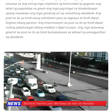
umaasa na ang aming mga miyembro ng komunidad ay gagawin ang
lahat ng pagsisikap na gawin ang mga pag-iingat na kinakailangan
upang maiwasan ang mga ganitong uri ng malubhang aksidente. Ang
post na ito ay hindi isang solicitation para sa negosyo at hindi dapat
tingnan bilang ganoon. Ang impormasyon sa post na ito ay hindi dapat
maling pakahulugan bilang medikal o legal na payo. Ang mga larawang
ginamit sa post na ito ay hindi kumakatawan sa aktwal na pinangyarihan
ng aksidente.