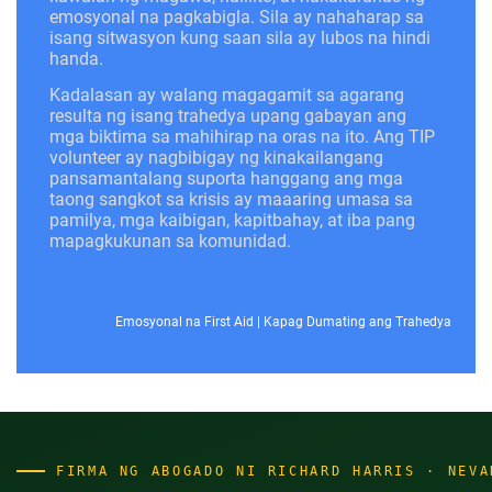
emosyonal na pagkabigla. Sila ay nahaharap sa
isang sitwasyon kung saan sila ay lubos na hindi
handa.
Kadalasan ay walang magagamit sa agarang
resulta ng isang trahedya upang gabayan ang
mga biktima sa mahihirap na oras na ito. Ang TIP
volunteer ay nagbibigay ng kinakailangang
pansamantalang suporta hanggang ang mga
taong sangkot sa krisis ay maaaring umasa sa
pamilya, mga kaibigan, kapitbahay, at iba pang
mapagkukunan sa komunidad.
Emosyonal na First Aid
|
Kapag Dumating ang Trahedya
FIRMA NG ABOGADO NI RICHARD HARRIS · NEVA