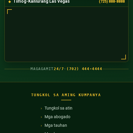
Timog-Kanlurang Las Vegas
(725) 888-8888
MAGAGAMIT
24/7
·
(702) 444-4444
TUNGKOL SA AMING KUMPANYA
Tungkol sa atin
Mga abogado
Mga tauhan