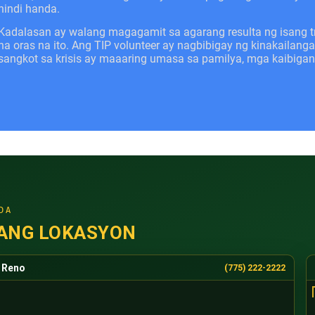
hindi handa.
Kadalasan ay walang magagamit sa agarang resulta ng isang 
na oras na ito. Ang TIP volunteer ay nagbibigay ng kinakail
sangkot sa krisis ay maaaring umasa sa pamilya, mga kaibiga
DA
ANG LOKASYON
Reno
(775) 222-2222