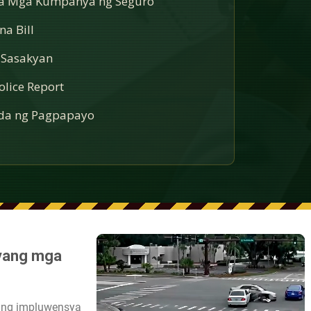
sa Mga Kumpanya ng Seguro
a Bill
 Sasakyan
lice Report
a ng Pagpapayo
nyang mga
m ng impluwensya