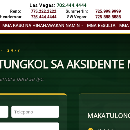
Las Vegas:
702.444.4444
Reno:
775.222.2222
Summerlin:
725.999.9999
Henderson:
725.444.4444
SW Vegas:
725.888.8888
MGA KASO NA HINAHAWAKAN NAMIN
MGA RESULTA
MGA
 · 24/7
 TUNGKOL SA AKSIDENTE
mera para sa iyo.
Telepono
MAKATULONG
(Kinakailangan)