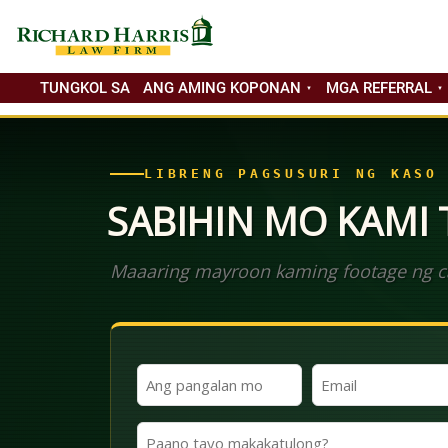
TUNGKOL SA
ANG AMING KOPONAN
MGA REFERRAL
LIBRENG PAGSUSURI NG KASO
SABIHIN MO KAMI
Maaaring mayroon kaming footage ng ca
Ang
Email
Iyong
(Kinakailangan)
Pangalan
Paano