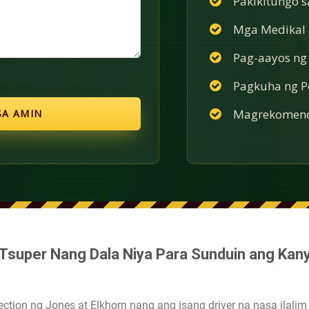
Pakikitungo 
Mga Medikal n
Pag-aayos ng
Pagkuha ng Po
Magrekomend
Tsuper Nang Dala Niya Para Sunduin ang Ka
ction ng Jones at Elkhorn nang ang isang driver na nasa ilali