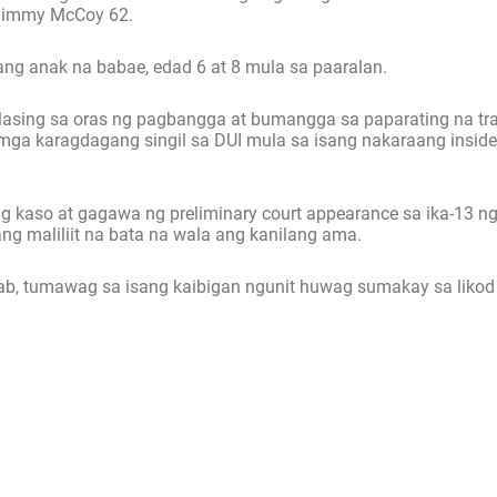
 Jimmy McCoy 62.
g anak na babae, edad 6 at 8 mula sa paaralan.
y lasing sa oras ng pagbangga at bumangga sa paparating na t
mga karagdagang singil sa DUI mula sa isang nakaraang insid
g kaso at gagawa ng preliminary court appearance sa ika-13 ng
g maliliit na bata na wala ang kanilang ama.
ab, tumawag sa isang kaibigan ngunit huwag sumakay sa likod