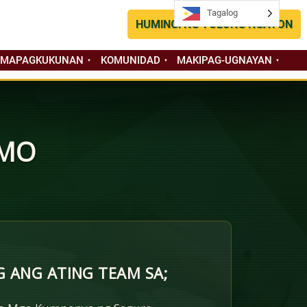
Tagalog
Tagalog
HUMINGI NG TULONG NGAYON
 MAPAGKUKUNAN
KOMUNIDAD
MAKIPAG-UGNAYAN
 MO
 ANG ATING TEAM SA;