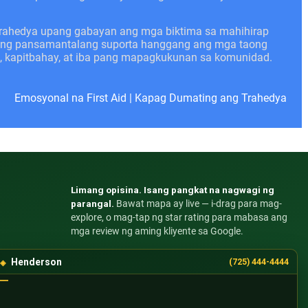
trahedya upang gabayan ang mga biktima sa mahihirap
angang pansamantalang suporta hanggang ang mga taong
n, kapitbahay, at iba pang mapagkukunan sa komunidad.
Emosyonal na First Aid
|
Kapag Dumating ang Trahedya
Limang opisina. Isang pangkat na nagwagi ng
parangal.
Bawat mapa ay live — i-drag para mag-
explore, o mag-tap ng star rating para mabasa ang
mga review ng aming kliyente sa Google.
Henderson
(725) 444-4444