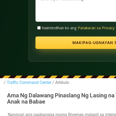
(Kinakailangan)
tayo
makakatulong?
Walang
Naiintindihan ko ang
Patakaran sa Privacy
Pamagat
(Kinakailangan)
/
Traffic Command Center
/ Artikulo
Ama Ng Dalawang Pinaslang Ng Lasing na 
Anak na Babae
Nangyari ang pagbangga noong Biyernes malapit sa interse