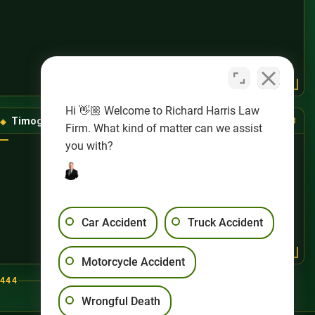
Hi 👋🏼 Welcome to Richard Harris Law
Timog-Kanlurang Las Vegas
(725) 888-8888
Firm. What kind of matter can we assist
you with?
Car Accident
Truck Accident
Motorcycle Accident
444
Wrongful Death