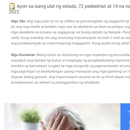
Ayon sa isang ulat ng estado, 72 pedestrian at 14 na 
2022.
Mga Tala:
Ang mga post na ito ay nilikha sa pamamagitan ng paggamit n
ito ang mga balita at bulletin, mga ulat sa aksidente sa lokal na pulisya, 
mga aksidente sa pinsala na nagaganap sa buong estado ng Nevada. Para s
verify. Kung matukoy mo ang anumang impormasyon na mali o mali sa isa
ang pinakatumpak na impormasyong magagamit. Kung gusto mong alisin an
Mga Disclaimer:
Bilang lubos na itinuturing na mga miyembro ng komunida
mapabuti ang kalidad ng buhay at magbigay ng pangkalahatang impormasyo
lumikha ng kamalayan tungkol sa mga panganib ng pagmamaneho at uma
mga pag-iingat na kinakailangan upang maiwasan ang mga ganitong uri ng m
tingnan bilang ganoon. Ang impormasyon sa post na ito ay hindi dapat mal
kumakatawan sa aktwal na pinangyarihan ng aksidente.