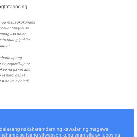
pagtatapos ng
a mga mapagkukunang
account tungkol sa
apag-iisa na na-
nto upang ipakita
nahon.
trabaho upang
 sa pagsisikap na
ikap na gawin ang
 at hindi dapat
t na ito ay hindi
kadalasang nakakaramdam ng kawalan ng magawa,
nahaharap sa isang sitwasyon kung saan sila ay lubos na