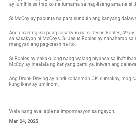
ay lumihis sa trapiko na tumama sa nag-iisang ama na si
Si McCoy ay papunta na para sunduin ang kanyang dalawan
Ang driver ng isa pang sasakyan na si Jesus Robles, 49 a
sa sasakyan ni McCoys. Si Jesus Robles ay nahaharap sa 
mangyari ang pag-crash na ito.
Si Robles ay nakakulong nang walang piyansa sa iba't iban
McCoy ay inaalala ng kanyang pamilya, iniwan ang dalawan
Ang Drunk Driving ay hindi kailanman OK, sumakay, mag-c
kung ikaw ay umiinom.
Wala nang available na impormasyon sa ngayon.
Mar 04, 2025