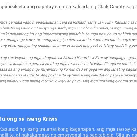
nagbibisikleta ang napatay sa mga kalsada ng Clark County sa 
g mga pangalawang mapagkukunan para sa Richard Harris Law Firm. Kabilang s
mga bulletin ng Balita ng Pulisya ng Estado, mga social media outlet, at mga unang 
a kadahilanang ito, ang impormasyong ipinadala sa mga post na ito ay hindi nak
 sa aming mga kuwento, mangyaring ipaalam sa amin at itatama namin ang kuwe
g post, mangyaring ipaalam sa amin at aalisin ang post sa lalong madaling pa
d ng Las Vegas, ang mga abogado sa Richard Harris Law Firm ay palaging nagta
n sa kaligtasan para sa lahat ng mga residente ng Nevada. Ginagawa namin ito
asa na ang aming mga miyembro ng komunidad ay gagawin ang lahat ng pagsis
alubhang aksidente. Ang post na ito ay hindi isang solicitation para sa negosyo
ing pakahulugan bilang medikal o legal na payo. Ang mga larawang ginamit sa pos
Tulong sa isang Krisis
Kasunod ng isang traumatikong kaganapan, ang mga tao ay 
nalilito, at nakakaranas ng emosyonal na pagkabigla. Sila ay 