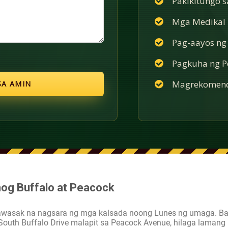
Pakikitungo 
Mga Medikal n
Pag-aayos ng
Pagkuha ng Po
Magrekomend
og Buffalo at Peacock
kawasak na nagsara ng mga kalsada noong Lunes ng umaga. B
uth Buffalo Drive malapit sa Peacock Avenue, hilaga lamang 