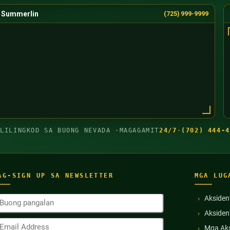
Summerlin
(725) 999-9999
GLILINGKOD SA BUONG NEVADA ·
MAGAGAMIT
24/7
·
(702) 444-4
AG-SIGN UP SA NEWSLETTER
MGA LUG
uong
Aksiden
angalan
Akside
Kinakailangan)
mail
Mga Aks