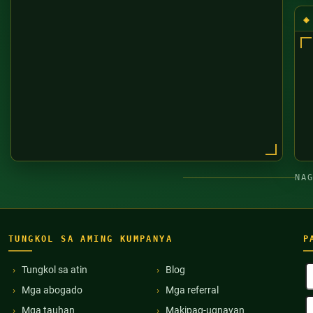
NA
TUNGKOL SA AMING KUMPANYA
P
B
Tungkol sa atin
Blog
P
Mga abogado
Mga referral
(
E
Mga tauhan
Makipag-ugnayan