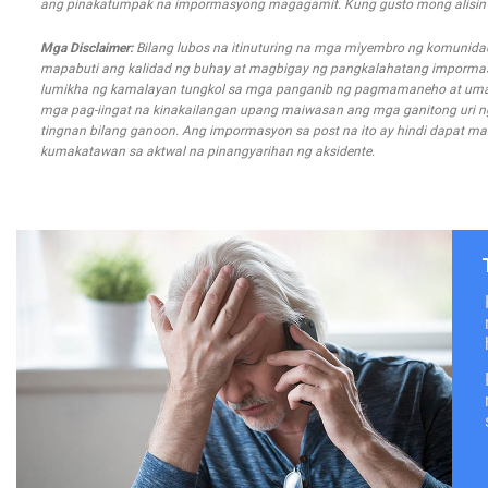
ang pinakatumpak na impormasyong magagamit. Kung gusto mong alisin an
Mga Disclaimer:
Bilang lubos na itinuturing na mga miyembro ng komunida
mapabuti ang kalidad ng buhay at magbigay ng pangkalahatang impormasyo
lumikha ng kamalayan tungkol sa mga panganib ng pagmamaneho at uma
mga pag-iingat na kinakailangan upang maiwasan ang mga ganitong uri ng m
tingnan bilang ganoon. Ang impormasyon sa post na ito ay hindi dapat mal
kumakatawan sa aktwal na pinangyarihan ng aksidente.