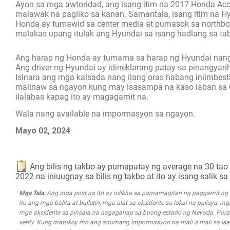
Ayon sa mga awtoridad, ang isang itim na 2017 Honda Accor
malawak na pagliko sa kanan. Samantala, isang itim na Hy
Honda ay tumawid sa center media at pumasok sa northbo
malakas upang itulak ang Hyundai sa isang hadlang sa ta
Ang harap ng Honda ay tumama sa harap ng Hyundai nang m
Ang driver ng Hyundai ay idineklarang patay sa pinangyar
Isinara ang mga kalsada nang ilang oras habang iniimbest
malinaw sa ngayon kung may isasampa na kaso laban sa dr
ilalabas kapag ito ay magagamit na.
Wala nang available na impormasyon sa ngayon.
Mayo 02, 2024
Ang bilis ng takbo ay pumapatay ng average na 30 tao
2022 na iniuugnay sa bilis ng takbo at ito ay isang salik
Mga Tala:
Ang mga post na ito ay nilikha sa pamamagitan ng paggamit n
ito ang mga balita at bulletin, mga ulat sa aksidente sa lokal na pulisya, 
mga aksidente sa pinsala na nagaganap sa buong estado ng Nevada. Para s
verify. Kung matukoy mo ang anumang impormasyon na mali o mali sa isa