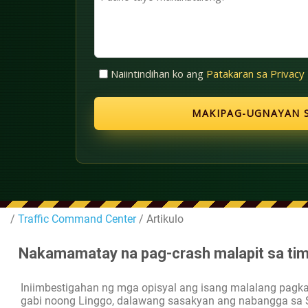
(Kinakailangan)
tayo
makakatulong?
Walang
Naiintindihan ko ang
Patakaran sa Privacy
Pamagat
(Kinakailangan)
/
Traffic Command Center
/ Artikulo
Nakamamatay na pag-crash malapit sa tim
Iniimbestigahan ng mga opisyal ang isang malalang pag
gabi noong Linggo, dalawang sasakyan ang nabangga sa So