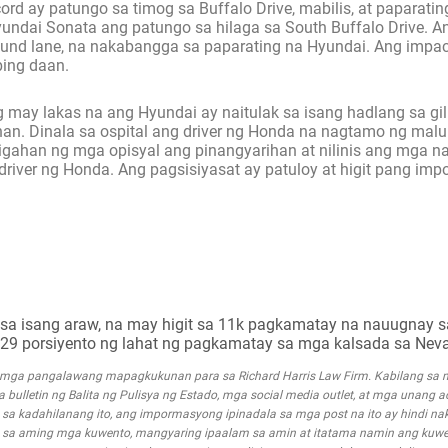
d ay patungo sa timog sa Buffalo Drive, mabilis, at paparatin
undai Sonata ang patungo sa hilaga sa South Buffalo Drive. An
und lane, na nakabangga sa paparating na Hyundai. Ang impac
bing daan.
ay lakas na ang Hyundai ay naitulak sa isang hadlang sa gil
ihan. Dinala sa ospital ang driver ng Honda na nagtamo ng mal
igahan ng mga opisyal ang pinangyarihan at nilinis ang mga nas
iver ng Honda. Ang pagsisiyasat ay patuloy at higit pang im
 sa isang araw, na may higit sa 11k pagkamatay na nauugnay s
 sa 29 porsiyento ng lahat ng pagkamatay sa mga kalsada sa Nev
g mga pangalawang mapagkukunan para sa Richard Harris Law Firm. Kabilang s
mga bulletin ng Balita ng Pulisya ng Estado, mga social media outlet, at mga unang 
a kadahilanang ito, ang impormasyong ipinadala sa mga post na ito ay hindi nak
 sa aming mga kuwento, mangyaring ipaalam sa amin at itatama namin ang kuwe