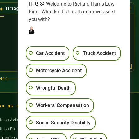
Hi 👋🏼 Welcome to Richard Harris Law
Timog-Kanlurang Las Vegas
(725) 888-8888
Firm. What kind of matter can we assist
you with?
Car Accident
Truck Accident
Motorcycle Accident
444
Wrongful Death
Workers' Compensation
AR NG PAGSASANAY
te sa Aviation
Aksidente sa Motorsiklo
Social Security Disability
nte sa Pamamangka
Pang-aabuso sa Nursing Home
idente sa Bus
Mga Aksidente sa Semi Truck