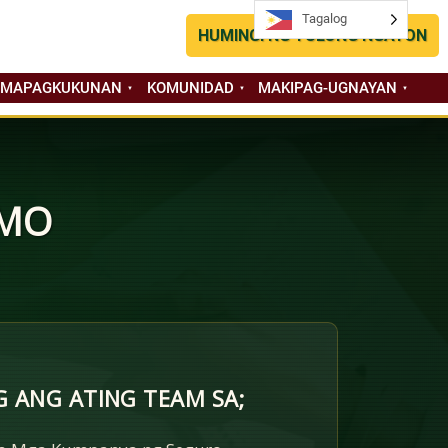
Tagalog
Tagalog
HUMINGI NG TULONG NGAYON
 MAPAGKUKUNAN
KOMUNIDAD
MAKIPAG-UGNAYAN
 MO
 ANG ATING TEAM SA;