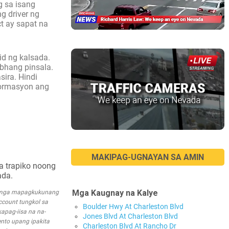
g sa isang
g driver ng
t ay sapat na
id ng kalsada.
ubhang pinsala.
ira. Hindi
pormasyon ang
MAKIPAG-UGNAYAN SA AMIN
a trapiko noong
ada.
Mga Kaugnay na Kalye
a mga mapagkukunang
account tungkol sa
Boulder Hwy At Charleston Blvd
apag-iisa na na-
Jones Blvd At Charleston Blvd
nto upang ipakita
Charleston Blvd At Rancho Dr