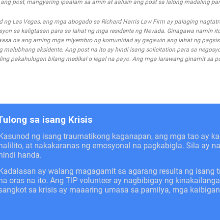
g post, mangyaring ipaalam sa amin at aalisin ang post sa lalong madaling pa
d ng Las Vegas, ang mga abogado sa Richard Harris Law Firm ay palaging nagta
n sa kaligtasan para sa lahat ng mga residente ng Nevada. Ginagawa namin ito
asa na ang aming mga miyembro ng komunidad ay gagawin ang lahat ng pagsis
alubhang aksidente. Ang post na ito ay hindi isang solicitation para sa negosyo
ing pakahulugan bilang medikal o legal na payo. Ang mga larawang ginamit sa pos
Tulong sa isang Krisis
Kasunod ng isang traumatikong kaganapan, ang mga tao ay 
nalilito, at nakakaranas ng emosyonal na pagkabigla. Sila ay 
hindi handa.
Kadalasan ay walang magagamit sa agarang resulta ng isang 
na oras na ito. Ang TIP volunteer ay nagbibigay ng kinakail
sangkot sa krisis ay maaaring umasa sa pamilya, mga kaibiga