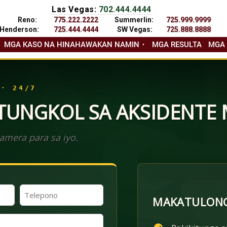
Las Vegas:
702.444.4444
Reno:
775.222.2222
Summerlin:
725.999.9999
Henderson:
725.444.4444
SW Vegas:
725.888.8888
MGA KASO NA HINAHAWAKAN NAMIN
MGA RESULTA
MGA
 · 24/7
 TUNGKOL SA AKSIDENTE
mera para sa iyo.
Telepono
MAKATULONG
(Kinakailangan)