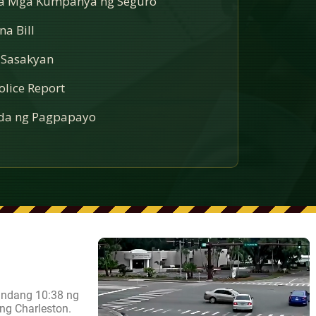
sa Mga Kumpanya ng Seguro
a Bill
 Sasakyan
lice Report
a ng Pagpapayo
andang 10:38 ng
ng Charleston.