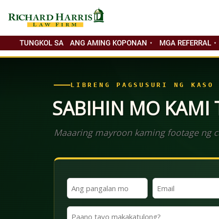
TUNGKOL SA
ANG AMING KOPONAN
MGA REFERRAL
LIBRENG PAGSUSURI NG KASO
SABIHIN MO KAMI
Maaaring mayroon kaming footage ng ca
Ang
Email
Iyong
(Kinakailangan)
Pangalan
Paano