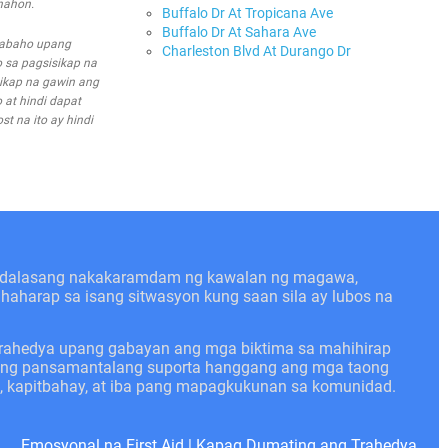
nahon.
Buffalo Dr At Tropicana Ave
Buffalo Dr At Sahara Ave
trabaho upang
Charleston Blvd At Durango Dr
 sa pagsisikap na
ikap na gawin ang
 at hindi dapat
t na ito ay hindi
kadalasang nakakaramdam ng kawalan ng magawa,
nahaharap sa isang sitwasyon kung saan sila ay lubos na
trahedya upang gabayan ang mga biktima sa mahihirap
angang pansamantalang suporta hanggang ang mga taong
n, kapitbahay, at iba pang mapagkukunan sa komunidad.
Emosyonal na First Aid
|
Kapag Dumating ang Trahedya