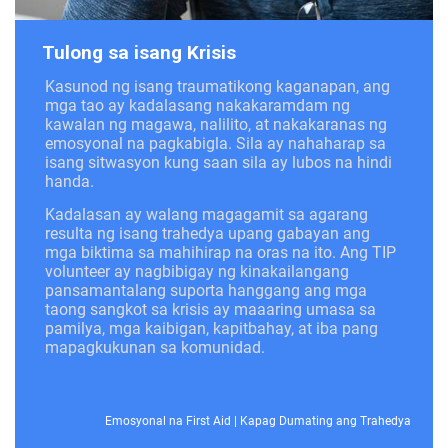
Tulong sa isang Krisis
Kasunod ng isang traumatikong kaganapan, ang
mga tao ay kadalasang nakakaramdam ng
kawalan ng magawa, nalilito, at nakakaranas ng
emosyonal na pagkabigla. Sila ay nahaharap sa
isang sitwasyon kung saan sila ay lubos na hindi
handa.
Kadalasan ay walang magagamit sa agarang
resulta ng isang trahedya upang gabayan ang
mga biktima sa mahihirap na oras na ito. Ang TIP
volunteer ay nagbibigay ng kinakailangang
pansamantalang suporta hanggang ang mga
taong sangkot sa krisis ay maaaring umasa sa
pamilya, mga kaibigan, kapitbahay, at iba pang
mapagkukunan sa komunidad.
Emosyonal na First Aid
|
Kapag Dumating ang Trahedya