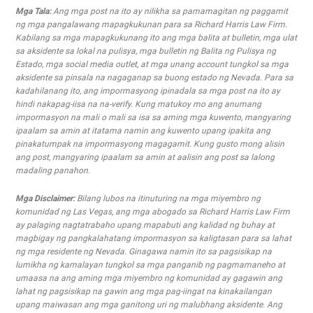
Mga Tala:
Ang mga post na ito ay nilikha sa pamamagitan ng paggamit
ng mga pangalawang mapagkukunan para sa Richard Harris Law Firm.
Kabilang sa mga mapagkukunang ito ang mga balita at bulletin, mga ulat
sa aksidente sa lokal na pulisya, mga bulletin ng Balita ng Pulisya ng
Estado, mga social media outlet, at mga unang account tungkol sa mga
aksidente sa pinsala na nagaganap sa buong estado ng Nevada. Para sa
kadahilanang ito, ang impormasyong ipinadala sa mga post na ito ay
hindi nakapag-iisa na na-verify. Kung matukoy mo ang anumang
impormasyon na mali o mali sa isa sa aming mga kuwento, mangyaring
ipaalam sa amin at itatama namin ang kuwento upang ipakita ang
pinakatumpak na impormasyong magagamit. Kung gusto mong alisin
ang post, mangyaring ipaalam sa amin at aalisin ang post sa lalong
madaling panahon.
Mga Disclaimer:
Bilang lubos na itinuturing na mga miyembro ng
komunidad ng Las Vegas, ang mga abogado sa Richard Harris Law Firm
ay palaging nagtatrabaho upang mapabuti ang kalidad ng buhay at
magbigay ng pangkalahatang impormasyon sa kaligtasan para sa lahat
ng mga residente ng Nevada. Ginagawa namin ito sa pagsisikap na
lumikha ng kamalayan tungkol sa mga panganib ng pagmamaneho at
umaasa na ang aming mga miyembro ng komunidad ay gagawin ang
lahat ng pagsisikap na gawin ang mga pag-iingat na kinakailangan
upang maiwasan ang mga ganitong uri ng malubhang aksidente. Ang