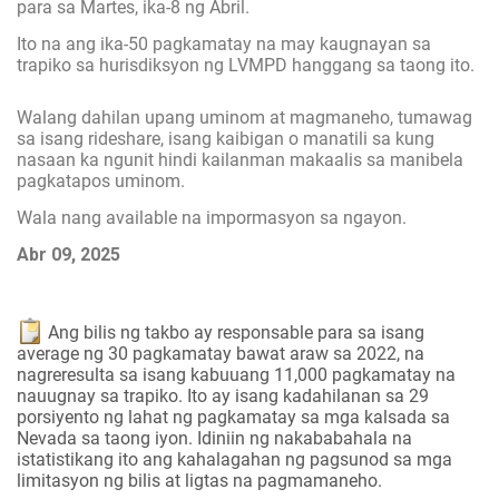
para sa Martes, ika-8 ng Abril.
Ito na ang ika-50 pagkamatay na may kaugnayan sa
trapiko sa hurisdiksyon ng LVMPD hanggang sa taong ito.
Walang dahilan upang uminom at magmaneho, tumawag
sa isang rideshare, isang kaibigan o manatili sa kung
nasaan ka ngunit hindi kailanman makaalis sa manibela
pagkatapos uminom.
Wala nang available na impormasyon sa ngayon.
Abr 09, 2025
Ang bilis ng takbo ay responsable para sa isang
average ng 30 pagkamatay bawat araw sa 2022, na
nagreresulta sa isang kabuuang 11,000 pagkamatay na
nauugnay sa trapiko. Ito ay isang kadahilanan sa 29
porsiyento ng lahat ng pagkamatay sa mga kalsada sa
Nevada sa taong iyon. Idiniin ng nakababahala na
istatistikang ito ang kahalagahan ng pagsunod sa mga
limitasyon ng bilis at ligtas na pagmamaneho.