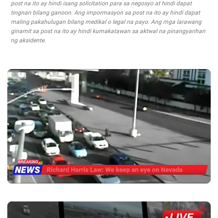
post na ito ay hindi isang solicitation para sa negosyo at hindi dapat
tingnan bilang ganoon. Ang impormasyon sa post na ito ay hindi dapat
maling pakahulugan bilang medikal o legal na payo. Ang mga larawang
ginamit sa post na ito ay hindi kumakatawan sa aktwal na pinangyarihan
ng aksidente.