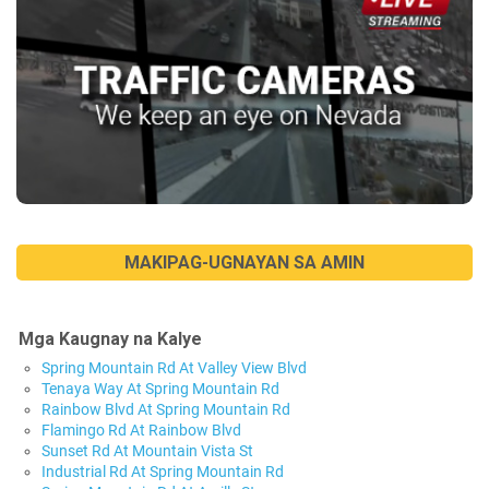
MAKIPAG-UGNAYAN SA AMIN
Mga Kaugnay na Kalye
Spring Mountain Rd At Valley View Blvd
Tenaya Way At Spring Mountain Rd
Rainbow Blvd At Spring Mountain Rd
Flamingo Rd At Rainbow Blvd
Sunset Rd At Mountain Vista St
Industrial Rd At Spring Mountain Rd