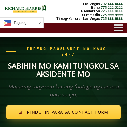
Las Vegas
702.444.4444
Reno
775.222.2222
Henderson
725.444.4444
Summerlin
725.999.9999
Timog-Kanluran Las Vegas
725.888.8888
Tagalog
Tagalog
LIBRENG PAGSUSURI NG KASO ·
24/7
SABIHIN MO KAMI TUNGKOL SA
AKSIDENTE MO
Maaaring mayroon kaming footage ng camera
para sa iyo.
PINDUTIN PARA SA CONTACT FORM