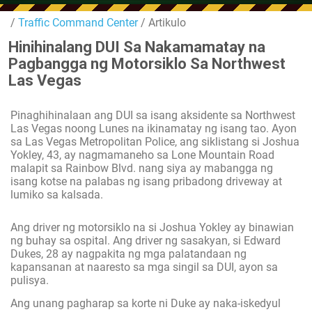
/
Traffic Command Center
/ Artikulo
Hinihinalang DUI Sa Nakamamatay na
Pagbangga ng Motorsiklo Sa Northwest
Las Vegas
Pinaghihinalaan ang DUI sa isang aksidente sa Northwest
Las Vegas noong Lunes na ikinamatay ng isang tao. Ayon
sa Las Vegas Metropolitan Police, ang siklistang si Joshua
Yokley, 43, ay nagmamaneho sa Lone Mountain Road
malapit sa Rainbow Blvd. nang siya ay mabangga ng
isang kotse na palabas ng isang pribadong driveway at
lumiko sa kalsada.
Ang driver ng motorsiklo na si Joshua Yokley ay binawian
ng buhay sa ospital. Ang driver ng sasakyan, si Edward
Dukes, 28 ay nagpakita ng mga palatandaan ng
kapansanan at naaresto sa mga singil sa DUI, ayon sa
pulisya.
Ang unang pagharap sa korte ni Duke ay naka-iskedyul