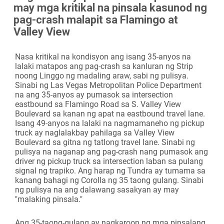
may mga kritikal na pinsala kasunod ng
Camera
pag-crash malapit sa Flamingo at
Valley View
Nasa kritikal na kondisyon ang isang 35-anyos na
lalaki matapos ang pag-crash sa kanluran ng Strip
noong Linggo ng madaling araw, sabi ng pulisya.
Sinabi ng Las Vegas Metropolitan Police Department
na ang 35-anyos ay pumasok sa intersection
eastbound sa Flamingo Road sa S. Valley View
Boulevard sa kanan ng apat na eastbound travel lane.
Isang 49-anyos na lalaki na nagmamaneho ng pickup
truck ay naglalakbay pahilaga sa Valley View
Boulevard sa gitna ng tatlong travel lane. Sinabi ng
pulisya na naganap ang pag-crash nang pumasok ang
driver ng pickup truck sa intersection laban sa pulang
signal ng trapiko. Ang harap ng Tundra ay tumama sa
kanang bahagi ng Corolla ng 35 taong gulang. Sinabi
ng pulisya na ang dalawang sasakyan ay may
"malaking pinsala."
Ang 35-taong-gulang ay nagkaroon ng mga pinsalang