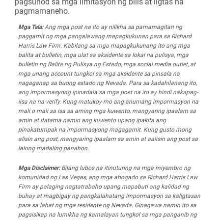
pagsunod sa mga limitasyon ng bilis at ligtas na
pagmamaneho.
Mga Tala:
Ang mga post na ito ay nilikha sa pamamagitan ng
paggamit ng mga pangalawang mapagkukunan para sa Richard
Harris Law Firm. Kabilang sa mga mapagkukunang ito ang mga
balita at bulletin, mga ulat sa aksidente sa lokal na pulisya, mga
bulletin ng Balita ng Pulisya ng Estado, mga social media outlet, at
mga unang account tungkol sa mga aksidente sa pinsala na
nagaganap sa buong estado ng Nevada. Para sa kadahilanang ito,
ang impormasyong ipinadala sa mga post na ito ay hindi nakapag-
iisa na na-verify. Kung matukoy mo ang anumang impormasyon na
mali o mali sa isa sa aming mga kuwento, mangyaring ipaalam sa
amin at itatama namin ang kuwento upang ipakita ang
pinakatumpak na impormasyong magagamit. Kung gusto mong
alisin ang post, mangyaring ipaalam sa amin at aalisin ang post sa
lalong madaling panahon.
Mga Disclaimer:
Bilang lubos na itinuturing na mga miyembro ng
komunidad ng Las Vegas, ang mga abogado sa Richard Harris Law
Firm ay palaging nagtatrabaho upang mapabuti ang kalidad ng
buhay at magbigay ng pangkalahatang impormasyon sa kaligtasan
para sa lahat ng mga residente ng Nevada. Ginagawa namin ito sa
pagsisikap na lumikha ng kamalayan tungkol sa mga panganib ng