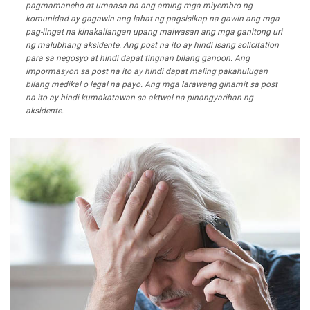
pagmamaneho at umaasa na ang aming mga miyembro ng
komunidad ay gagawin ang lahat ng pagsisikap na gawin ang mga
pag-iingat na kinakailangan upang maiwasan ang mga ganitong uri
ng malubhang aksidente. Ang post na ito ay hindi isang solicitation
para sa negosyo at hindi dapat tingnan bilang ganoon. Ang
impormasyon sa post na ito ay hindi dapat maling pakahulugan
bilang medikal o legal na payo. Ang mga larawang ginamit sa post
na ito ay hindi kumakatawan sa aktwal na pinangyarihan ng
aksidente.