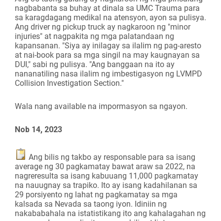
nagbabanta sa buhay at dinala sa UMC Trauma para
sa karagdagang medikal na atensyon, ayon sa pulisya.
Ang driver ng pickup truck ay nagkaroon ng "minor
injuries" at nagpakita ng mga palatandaan ng
kapansanan. "Siya ay inilagay sa ilalim ng pag-aresto
at nai-book para sa mga singil na may kaugnayan sa
DUI," sabi ng pulisya. "Ang banggaan na ito ay
nananatiling nasa ilalim ng imbestigasyon ng LVMPD
Collision Investigation Section."
Wala nang available na impormasyon sa ngayon.
Nob 14, 2023
Ang bilis ng takbo ay responsable para sa isang
average ng 30 pagkamatay bawat araw sa 2022, na
nagreresulta sa isang kabuuang 11,000 pagkamatay
na nauugnay sa trapiko. Ito ay isang kadahilanan sa
29 porsiyento ng lahat ng pagkamatay sa mga
kalsada sa Nevada sa taong iyon. Idiniin ng
nakababahala na istatistikang ito ang kahalagahan ng