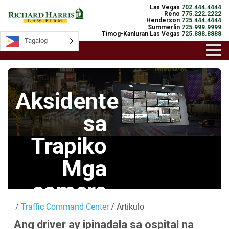
Las Vegas
702.444.4444
Reno
775.222.2222
Henderson
725.444.4444
Summerlin
725.999.9999
Timog-Kanluran Las Vegas
725.888.8888
Tagalog
Tagalog
Aksidente
sa
Trapiko
Mga
camera
/
Traffic Command Center
/ Artikulo
Mga Live na
Ang driver ay ipinadala sa ospital na