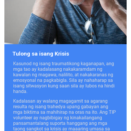
Tulong sa isang Krisis
Kasunod ng isang traumatikong kaganapan, ang
mga tao ay kadalasang nakakaramdam ng
kawalan ng magawa, nalilito, at nakakaranas ng
emosyonal na pagkabigla. Sila ay nahaharap sa
isang sitwasyon kung saan sila ay lubos na hindi
handa.
Kadalasan ay walang magagamit sa agarang
resulta ng isang trahedya upang gabayan ang
mga biktima sa mahihirap na oras na ito. Ang TIP
volunteer ay nagbibigay ng kinakailangang
pansamantalang suporta hanggang ang mga
taong sangkot sa krisis ay maaaring umasa sa