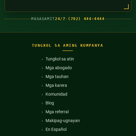
MAGAGAMIT
24/7
·
(702) 444-4444
TUNGKOL SA AMING KUMPANYA
Tungkol sa atin
Mga abogado
Mga tauhan
Mga karera
Komunidad
Blog
Mga referral
Makipag-ugnayan
En Español