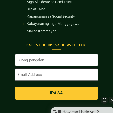
Mga Aksidente sa Semi Truck
Slip at Talon
Kapansanan sa Social Security
Kabayaran ng mga Manggagawa
Maling Kamatayan
PAG-SIGN UP SA NEWSLETTER
Buong
Pangalan
(Kinakailangan)
Email
Address
(Kinakailangan)
👋🏼 How can I help you?