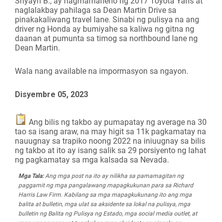
Shyayn B., ay nagmamaneho ng 2017 Toyota Yaris at
naglalakbay pahilaga sa Dean Martin Drive sa
pinakakaliwang travel lane. Sinabi ng pulisya na ang
driver ng Honda ay bumiyahe sa kaliwa ng gitna ng
daanan at pumunta sa timog sa northbound lane ng
Dean Martin.
Wala nang available na impormasyon sa ngayon.
Disyembre 05, 2023
Ang bilis ng takbo ay pumapatay ng average na 30
tao sa isang araw, na may higit sa 11k pagkamatay na
nauugnay sa trapiko noong 2022 na iniuugnay sa bilis
ng takbo at ito ay isang salik sa 29 porsiyento ng lahat
ng pagkamatay sa mga kalsada sa Nevada.
Mga Tala:
Ang mga post na ito ay nilikha sa pamamagitan ng
paggamit ng mga pangalawang mapagkukunan para sa Richard
Harris Law Firm. Kabilang sa mga mapagkukunang ito ang mga
balita at bulletin, mga ulat sa aksidente sa lokal na pulisya, mga
bulletin ng Balita ng Pulisya ng Estado, mga social media outlet, at