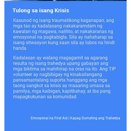
Tulong sa isang Krisis
Kasunod ng isang traumatikong kaganapan, ang
mga tao ay kadalasang nakakaramdam ng
kawalan ng magawa, nalilito, at nakakaranas ng
emosyonal na pagkabigla. Sila ay nahaharap sa
isang sitwasyon kung saan sila ay lubos na hindi
handa.
Kadalasan ay walang magagamit sa agarang
resulta ng isang trahedya upang gabayan ang
mga biktima sa mahihirap na oras na ito. Ang TIP
volunteer ay nagbibigay ng kinakailangang
pansamantalang suporta hanggang ang mga
taong sangkot sa krisis ay maaaring umasa sa
pamilya, mga kaibigan, kapitbahay, at iba pang
mapagkukunan sa komunidad.
Emosyonal na First Aid
|
Kapag Dumating ang Trahedya