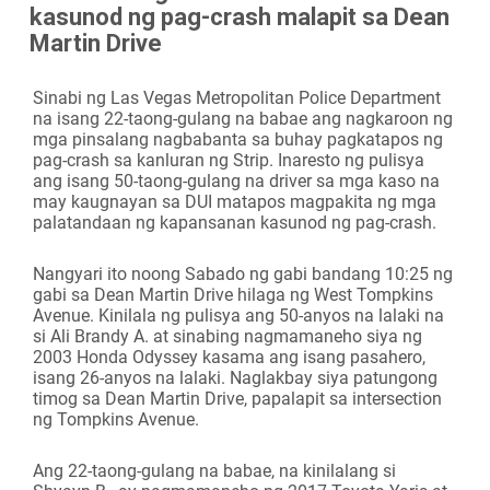
kasunod ng pag-crash malapit sa Dean
Camera
Martin Drive
Sinabi ng Las Vegas Metropolitan Police Department
na isang 22-taong-gulang na babae ang nagkaroon ng
mga pinsalang nagbabanta sa buhay pagkatapos ng
pag-crash sa kanluran ng Strip. Inaresto ng pulisya
ang isang 50-taong-gulang na driver sa mga kaso na
may kaugnayan sa DUI matapos magpakita ng mga
palatandaan ng kapansanan kasunod ng pag-crash.
Nangyari ito noong Sabado ng gabi bandang 10:25 ng
gabi sa Dean Martin Drive hilaga ng West Tompkins
Avenue. Kinilala ng pulisya ang 50-anyos na lalaki na
si Ali Brandy A. at sinabing nagmamaneho siya ng
2003 Honda Odyssey kasama ang isang pasahero,
isang 26-anyos na lalaki. Naglakbay siya patungong
timog sa Dean Martin Drive, papalapit sa intersection
ng Tompkins Avenue.
Ang 22-taong-gulang na babae, na kinilalang si