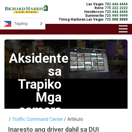
Las Vegas
702.444.4444
Reno
775.222.2222
Henderson
725.444.4444
Summerlin
725.999.9999
Timog-Kanluran Las Vegas
725.888.8888
Tagalog
Tagalog
Aksidente
sa
Trapiko
Mga
camera
/
Traffic Command Center
/ Artikulo
Mga Live na
Inaresto ang driver dahil sa DUI