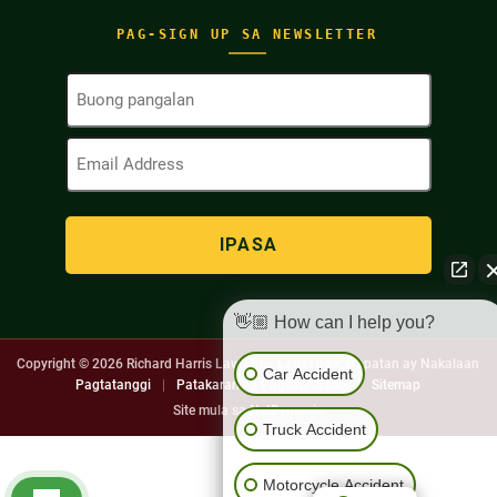
PAG-SIGN UP SA NEWSLETTER
Buong
Pangalan
(Kinakailangan)
Email
Address
(Kinakailangan)
👋🏼 How can I help you?
Copyright © 2026
Richard Harris Law Firm. Lahat ng Karapatan ay Nakalaan
Car Accident
Pagtatanggi
|
Patakaran sa Pagkapribado
|
Sitemap
Site mula sa
NetDynamic
Truck Accident
Motorcycle Accident