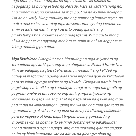
mga unang account tungkol sa mga aksidente sa pinsala na
nagaganap sa buong estado ng Nevada. Para sa kadahilanang ito,
ang impormasyong ipinadala sa mga post na ito ay hindi nakapag-
iisa na na-verify. Kung matukoy mo ang anumang impormasyon na
mali o mali sa isa sa aming mga kuwento, mangyaring ipaalam sa
amin at itatama namin ang kuwento upang ipakita ang
pinakatumpak na impormasyong magagamit. Kung gusto mong
alisin ang post, mangyaring ipaalam sa amin at aalisin ang post sa
lalong madaling panahon.
Mga Disclaimer:
Bilang lubos na itinuturing na mga miyembro ng
komunidad ng Las Vegas, ang mga abogado sa Richard Harris Law
Firm ay palaging nagtatrabaho upang mapabuti ang kalidad ng
buhay at magbigay ng pangkalahatang impormasyon sa kaligtasan
para sa lahat ng mga residente ng Nevada. Ginagawa namin ito sa
pagsisikap na lumikha ng kamalayan tungkol sa mga panganib ng
pagmamaneho at umaasa na ang aming mga miyembro ng
komunidad ay gagawin ang lahat ng pagsisikap na gawin ang mga
pag-iingat na kinakailangan upang maiwasan ang mga ganitong uri
ng malubhang aksidente. Ang post na ito ay hindi isang solicitation
para sa negosyo at hindi dapat tingnan bilang ganoon. Ang
impormasyon sa post na ito ay hindi dapat maling pakahulugan
bilang medikal o legal na payo. Ang mga larawang ginamit sa post
na ito ay hindi kumakatawan sa aktwal na pinangyarihan ng