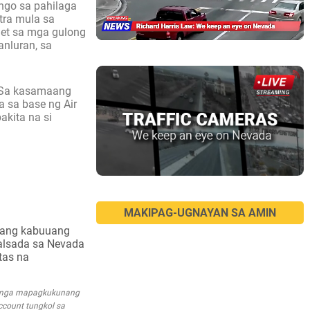
ngo sa pahilaga
tra mula sa
let sa mga gulong
anluran, sa
e. Sa kasamaang
 sa base ng Air
akita na si
MAKIPAG-UGNAYAN SA AMIN
isang kabuuang
kalsada sa Nevada
tas na
a mga mapagkukunang
account tungkol sa