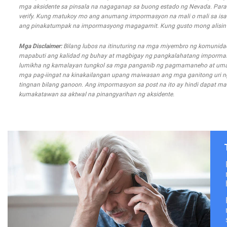
mga aksidente sa pinsala na nagaganap sa buong estado ng Nevada. Para s
verify. Kung matukoy mo ang anumang impormasyon na mali o mali sa isa
ang pinakatumpak na impormasyong magagamit. Kung gusto mong alisin an
Mga Disclaimer:
Bilang lubos na itinuturing na mga miyembro ng komunida
mapabuti ang kalidad ng buhay at magbigay ng pangkalahatang impormasyo
lumikha ng kamalayan tungkol sa mga panganib ng pagmamaneho at uma
mga pag-iingat na kinakailangan upang maiwasan ang mga ganitong uri ng m
tingnan bilang ganoon. Ang impormasyon sa post na ito ay hindi dapat mal
kumakatawan sa aktwal na pinangyarihan ng aksidente.