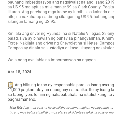
paunang imbestigasyon ang nagsiwalat na ang isang 2019 C
sa US 95 malapit sa mile marker 99 sa Clark County. Pag
likuran. Ang parehong mga kotse ay lumihis sa kalsada at 
nito, na nakaharap sa timog-silangan ng US 95, habang an
silangan lamang ng US 95.
Kinilala ang driver ng Hyundai na si Natalie Villegas, 23-
palad, siya ay binawian ng buhay sa pinangyarihan. Kinu
Force. Nakilala ang driver ng Chevrolet na si Hetsel Camp
Campos ay dinala sa kustodiya at kasalukuyang nakakulon
Wala nang available na impormasyon sa ngayon.
Abr 18, 2024
Ang bilis ng takbo ay responsable para sa isang aver
11,000 pagkamatay na nauugnay sa trapiko. Ito ay isang 
sa taong iyon. Idiniin ng nakababahala na istatistikang it
pagmamaneho.
Mga Tala:
Ang mga post na ito ay nilikha sa pamamagitan ng paggamit n
ito ang mga balita at bulletin, mga ulat sa aksidente sa lokal na pulisya, 