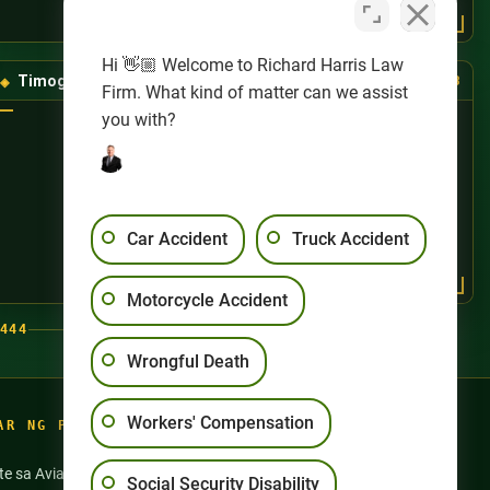
Hi 👋🏼 Welcome to Richard Harris Law
Timog-Kanlurang Las Vegas
(725) 888-8888
Firm. What kind of matter can we assist
you with?
Car Accident
Truck Accident
Motorcycle Accident
444
Wrongful Death
Workers' Compensation
AR NG PAGSASANAY
te sa Aviation
Aksidente sa Motorsiklo
Social Security Disability