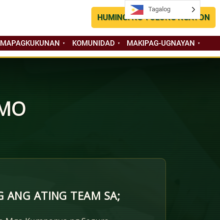
Tagalog
Tagalog
HUMINGI NG TULONG NGAYON
 MAPAGKUKUNAN
KOMUNIDAD
MAKIPAG-UGNAYAN
 MO
 ANG ATING TEAM SA;