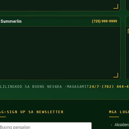
Summerlin
(725) 999-9999
GLILINGKOD SA BUONG NEVADA ·
MAGAGAMIT
24/7
·
(702) 444-4
AG-SIGN UP SA NEWSLETTER
MGA LUG
uong
Aksiden