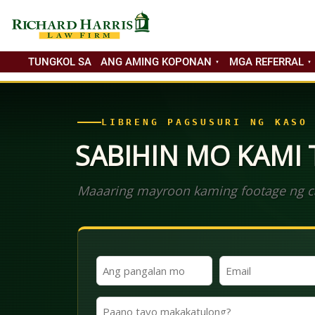
TUNGKOL SA
ANG AMING KOPONAN
MGA REFERRAL
LIBRENG PAGSUSURI NG KASO
SABIHIN MO KAMI
Maaaring mayroon kaming footage ng ca
Ang
Email
Iyong
(Kinakailangan)
Pangalan
Paano