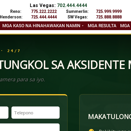
Las Vegas:
702.444.4444
Reno:
775.222.2222
Summerlin:
725.999.9999
Henderson:
725.444.4444
SW Vegas:
725.888.8888
MGA KASO NA HINAHAWAKAN NAMIN
MGA RESULTA
MGA
 · 24/7
 TUNGKOL SA AKSIDENTE
mera para sa iyo.
Telepono
MAKATULONG
(Kinakailangan)