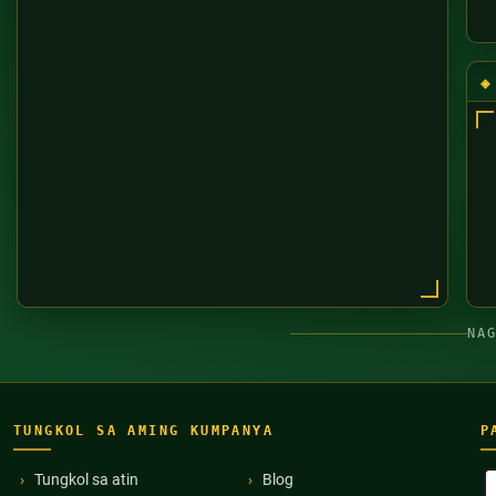
NA
TUNGKOL SA AMING KUMPANYA
P
B
Tungkol sa atin
Blog