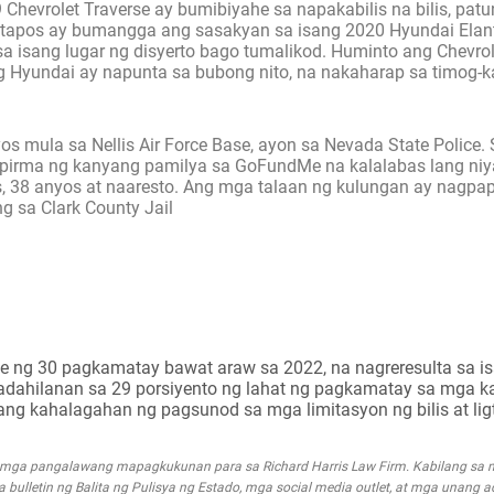
hevrolet Traverse ay bumibiyahe sa napakabilis na bilis, patu
katapos ay bumangga ang sasakyan sa isang 2020 Hyundai Elan
sa isang lugar ng disyerto bago tumalikod. Huminto ang Chevro
g Hyundai ay napunta sa bubong nito, na nakaharap sa timog-k
anyos mula sa Nellis Air Force Base, ayon sa Nevada State Polic
mpirma ng kanyang pamilya sa GoFundMe na kalalabas lang niya
os, 38 anyos at naaresto. Ang mga talaan ng kulungan ay nagpap
g sa Clark County Jail
age ng 30 pagkamatay bawat araw sa 2022, na nagreresulta sa 
kadahilanan sa 29 porsiyento ng lahat ng pagkamatay sa mga 
o ang kahalagahan ng pagsunod sa mga limitasyon ng bilis at lig
g mga pangalawang mapagkukunan para sa Richard Harris Law Firm. Kabilang s
mga bulletin ng Balita ng Pulisya ng Estado, mga social media outlet, at mga unang 