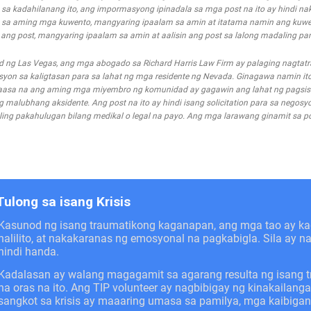
a kadahilanang ito, ang impormasyong ipinadala sa mga post na ito ay hindi nak
 sa aming mga kuwento, mangyaring ipaalam sa amin at itatama namin ang kuwe
g post, mangyaring ipaalam sa amin at aalisin ang post sa lalong madaling pa
d ng Las Vegas, ang mga abogado sa Richard Harris Law Firm ay palaging nagta
n sa kaligtasan para sa lahat ng mga residente ng Nevada. Ginagawa namin ito
asa na ang aming mga miyembro ng komunidad ay gagawin ang lahat ng pagsis
alubhang aksidente. Ang post na ito ay hindi isang solicitation para sa negosyo
ing pakahulugan bilang medikal o legal na payo. Ang mga larawang ginamit sa pos
Tulong sa isang Krisis
Kasunod ng isang traumatikong kaganapan, ang mga tao ay 
nalilito, at nakakaranas ng emosyonal na pagkabigla. Sila ay 
hindi handa.
Kadalasan ay walang magagamit sa agarang resulta ng isang 
na oras na ito. Ang TIP volunteer ay nagbibigay ng kinakail
sangkot sa krisis ay maaaring umasa sa pamilya, mga kaibiga