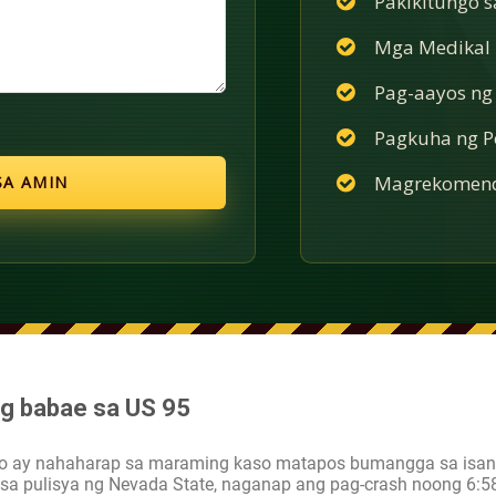
Pakikitungo 
Mga Medikal n
Pag-aayos ng
Pagkuha ng Po
Magrekomend
g babae sa US 95
ho ay nahaharap sa maraming kaso matapos bumangga sa isan
a pulisya ng Nevada State, naganap ang pag-crash noong 6:5