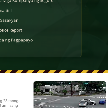
sa Mga Kumpanya ng Seguro
a Bill
 Sasakyan
lice Report
a ng Pagpapayo
g 23-taong-
8 am Isang