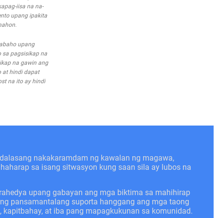
apag-iisa na na-
nto upang ipakita
nahon.
trabaho upang
 sa pagsisikap na
ikap na gawin ang
 at hindi dapat
t na ito ay hindi
kadalasang nakakaramdam ng kawalan ng magawa,
nahaharap sa isang sitwasyon kung saan sila ay lubos na
trahedya upang gabayan ang mga biktima sa mahihirap
angang pansamantalang suporta hanggang ang mga taong
n, kapitbahay, at iba pang mapagkukunan sa komunidad.