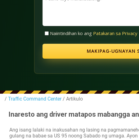
(Kinakailangan)
tayo
makakatulong?
Walang
Naiintindihan ko ang
Patakaran sa Privacy
Pamagat
(Kinakailangan)
/
Traffic Command Center
/ Artikulo
Inaresto ang driver matapos mabangga an
Ang isang lalaki na inakusahan ng lasing na pagmamane
gulang na babae sa US 95 noong Sabado ng umaga. Ayon s