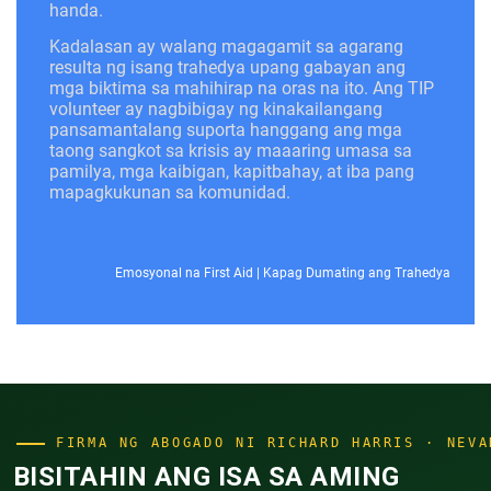
handa.
Kadalasan ay walang magagamit sa agarang
resulta ng isang trahedya upang gabayan ang
mga biktima sa mahihirap na oras na ito. Ang TIP
volunteer ay nagbibigay ng kinakailangang
pansamantalang suporta hanggang ang mga
taong sangkot sa krisis ay maaaring umasa sa
pamilya, mga kaibigan, kapitbahay, at iba pang
mapagkukunan sa komunidad.
Emosyonal na First Aid
|
Kapag Dumating ang Trahedya
FIRMA NG ABOGADO NI RICHARD HARRIS · NEVA
BISITAHIN ANG ISA SA AMING