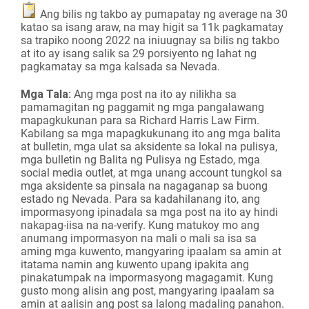
Ang bilis ng takbo ay pumapatay ng average na 30
katao sa isang araw, na may higit sa 11k pagkamatay
sa trapiko noong 2022 na iniuugnay sa bilis ng takbo
at ito ay isang salik sa 29 porsiyento ng lahat ng
pagkamatay sa mga kalsada sa Nevada.
Mga Tala:
Ang mga post na ito ay nilikha sa
pamamagitan ng paggamit ng mga pangalawang
mapagkukunan para sa Richard Harris Law Firm.
Kabilang sa mga mapagkukunang ito ang mga balita
at bulletin, mga ulat sa aksidente sa lokal na pulisya,
mga bulletin ng Balita ng Pulisya ng Estado, mga
social media outlet, at mga unang account tungkol sa
mga aksidente sa pinsala na nagaganap sa buong
estado ng Nevada. Para sa kadahilanang ito, ang
impormasyong ipinadala sa mga post na ito ay hindi
nakapag-iisa na na-verify. Kung matukoy mo ang
anumang impormasyon na mali o mali sa isa sa
aming mga kuwento, mangyaring ipaalam sa amin at
itatama namin ang kuwento upang ipakita ang
pinakatumpak na impormasyong magagamit. Kung
gusto mong alisin ang post, mangyaring ipaalam sa
amin at aalisin ang post sa lalong madaling panahon.