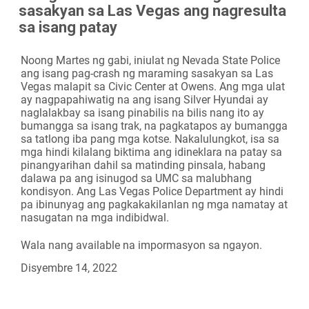
sasakyan sa Las Vegas ang nagresulta
Camera
sa isang patay
Noong Martes ng gabi, iniulat ng Nevada State Police
ang isang pag-crash ng maraming sasakyan sa Las
Vegas malapit sa Civic Center at Owens. Ang mga ulat
ay nagpapahiwatig na ang isang Silver Hyundai ay
naglalakbay sa isang pinabilis na bilis nang ito ay
bumangga sa isang trak, na pagkatapos ay bumangga
sa tatlong iba pang mga kotse. Nakalulungkot, isa sa
mga hindi kilalang biktima ang idineklara na patay sa
pinangyarihan dahil sa matinding pinsala, habang
dalawa pa ang isinugod sa UMC sa malubhang
kondisyon. Ang Las Vegas Police Department ay hindi
pa ibinunyag ang pagkakakilanlan ng mga namatay at
nasugatan na mga indibidwal.
Wala nang available na impormasyon sa ngayon.
Disyembre 14, 2022