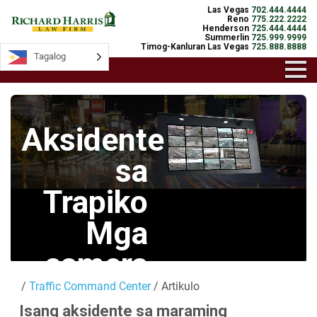
Las Vegas
702.444.4444
Reno
775.222.2222
Henderson
725.444.4444
Summerlin
725.999.9999
Timog-Kanluran Las Vegas
725.888.8888
Tagalog
Tagalog
Aksidente
sa
Trapiko
Mga
camera
/
Traffic Command Center
/ Artikulo
Mga Live na
Isang aksidente sa maraming