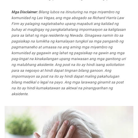
Mga Disclaimer:
Bilang lubos na itinuturing na mga miyembro ng
komunidad ng Las Vegas, ang mga abogado sa Richard Harris Law
Firm ay palaging nagtatrabaho upang mapabuti ang kalidad ng
buhay at magbigay ng pangkalahatang impormasyon sa kaligtasan
para sa lahat ng mga residente ng Nevada. Ginagawa namin ito sa
pagsisikap na lumikha ng kamalayan tungkol sa mga panganib ng
pagmamaneho at umaasa na ang aming mga miyembro ng
komunidad ay gagawin ang lahat ng pagsisikap na gawin ang mga
pag-iingat na kinakailangan upang maiwasan ang mga ganitong uri
ng malubhang aksidente. Ang post na ito ay hindi isang solicitation
para sa negosyo at hindi dapat tingnan bilang ganoon. Ang
impormasyon sa post na ito ay hindi dapat maling pakahulugan
bilang medikal o legal na payo. Ang mga larawang ginamit sa post
na ito ay hindi kumakatawan sa aktwal na pinangyarihan ng
aksidente.