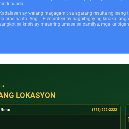
hindi handa.
Kadalasan ay walang magagamit sa agarang resulta ng isang 
na oras na ito. Ang TIP volunteer ay nagbibigay ng kinakail
sangkot sa krisis ay maaaring umasa sa pamilya, mga kaibiga
DA
ANG LOKASYON
Reno
(775) 222-2222