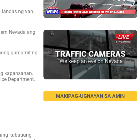
a landas ng van.
hern Nevada ang
aring gumamit ng
ang kapansanan.
lice Department.
MAKIPAG-UGNAYAN SA AMIN
isang kabuuang