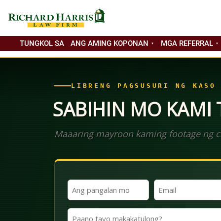
TUNGKOL SA
ANG AMING KOPONAN
MGA REFERRAL
LIBRENG PAGSUSURI NG KASO
SABIHIN MO KAMI
Maaaring mayroon kaming footage ng ca
Ang
Email
Iyong
(Kinakailangan)
Pangalan
Paano