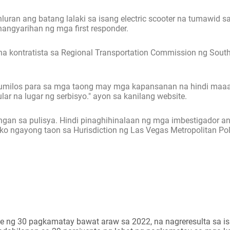
uran ang batang lalaki sa isang electric scooter na tumawid s
nangyarihan ng mga first responder.
a kontratista sa Regional Transportation Commission ng Sout
 kumilos para sa mga taong may mga kapansanan na hindi maa
r na lugar ng serbisyo." ayon sa kanilang website.
lungan sa pulisya. Hindi pinaghihinalaan ng mga imbestigador 
ko ngayong taon sa Hurisdiction ng Las Vegas Metropolitan Po
age ng 30 pagkamatay bawat araw sa 2022, na nagreresulta sa 