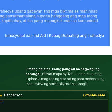
trahedya upang gabayan ang mga biktima sa mahihirap
angang pansamantalang suporta hanggang ang mga taong
n, kapitbahay, at iba pang mapagkukunan sa komunidad.
Emosyonal na First Aid
|
Kapag Dumating ang Trahedya
Limang opisina. Isang pangkat na nagwagi ng
parangal.
Bawat mapa ay live — i-drag para mag-
explore, o mag-tap ng star rating para mabasa ang
mga review ng aming kliyente sa Google.
Henderson
(725) 444-4444