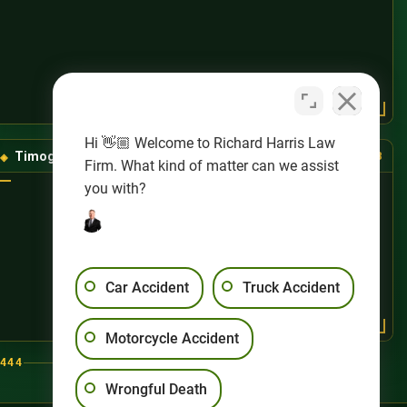
Hi 👋🏼 Welcome to Richard Harris Law
Timog-Kanlurang Las Vegas
(725) 888-8888
Firm. What kind of matter can we assist
you with?
Car Accident
Truck Accident
Motorcycle Accident
444
Wrongful Death