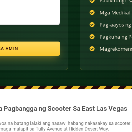
Pakikitungo 
Mga Medikal n
Pag-aayos ng
Pagkuha ng Po
Magrekomend
Sa Pagbangga ng Scooter Sa East Las Vegas
yos na batang lalaki ang nasawi habang nakasakay sa scooter 
maga malapit sa Tully Avenue at Hidden Desert Way.