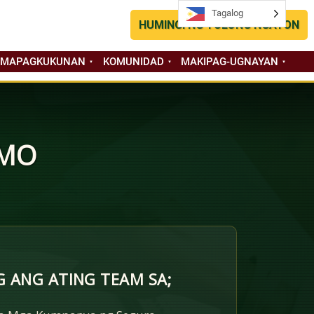
Tagalog
Tagalog
HUMINGI NG TULONG NGAYON
 MAPAGKUKUNAN
KOMUNIDAD
MAKIPAG-UGNAYAN
 MO
 ANG ATING TEAM SA;