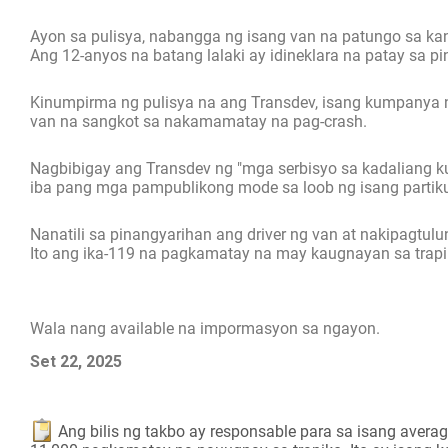
Ayon sa pulisya, nabangga ng isang van na patungo sa kanl
Ang 12-anyos na batang lalaki ay idineklara na patay sa pi
Kinumpirma ng pulisya na ang Transdev, isang kumpanya n
van na sangkot sa nakamamatay na pag-crash.
Nagbibigay ang Transdev ng "mga serbisyo sa kadaliang
iba pang mga pampublikong mode sa loob ng isang partikula
Nanatili sa pinangyarihan ang driver ng van at nakipagtu
Ito ang ika-119 na pagkamatay na may kaugnayan sa trapi
Wala nang available na impormasyon sa ngayon.
Set 22, 2025
Ang bilis ng takbo ay responsable para sa isang aver