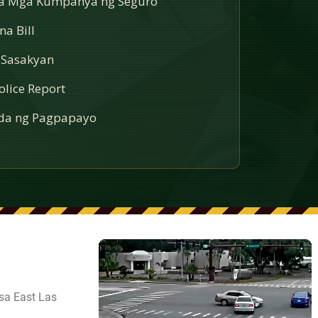
sa Mga Kumpanya ng Seguro
a Bill
 Sasakyan
lice Report
a ng Pagpapayo
sa East Las