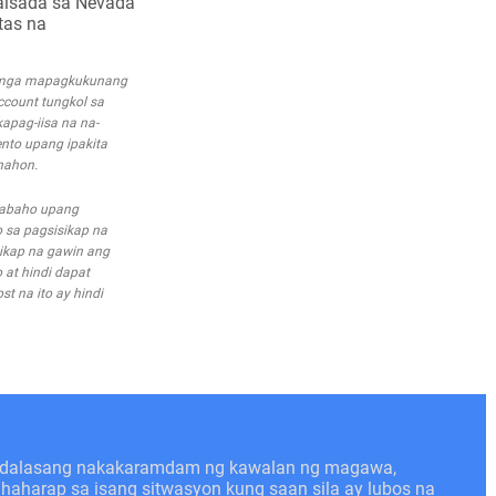
kalsada sa Nevada
tas na
a mga mapagkukunang
account tungkol sa
apag-iisa na na-
nto upang ipakita
nahon.
trabaho upang
 sa pagsisikap na
ikap na gawin ang
 at hindi dapat
t na ito ay hindi
kadalasang nakakaramdam ng kawalan ng magawa,
nahaharap sa isang sitwasyon kung saan sila ay lubos na