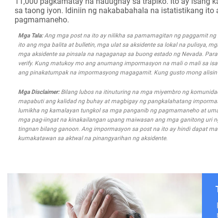
11,000 pagkamatay na nauugnay sa trapiko. Ito ay isang 
sa taong iyon. Idiniin ng nakababahala na istatistikang it
pagmamaneho.
Mga Tala:
Ang mga post na ito ay nilikha sa pamamagitan ng paggamit n
ito ang mga balita at bulletin, mga ulat sa aksidente sa lokal na pulisya, 
mga aksidente sa pinsala na nagaganap sa buong estado ng Nevada. Para s
verify. Kung matukoy mo ang anumang impormasyon na mali o mali sa isa
ang pinakatumpak na impormasyong magagamit. Kung gusto mong alisin an
Mga Disclaimer:
Bilang lubos na itinuturing na mga miyembro ng komunida
mapabuti ang kalidad ng buhay at magbigay ng pangkalahatang impormasyo
lumikha ng kamalayan tungkol sa mga panganib ng pagmamaneho at uma
mga pag-iingat na kinakailangan upang maiwasan ang mga ganitong uri ng m
tingnan bilang ganoon. Ang impormasyon sa post na ito ay hindi dapat mal
kumakatawan sa aktwal na pinangyarihan ng aksidente.