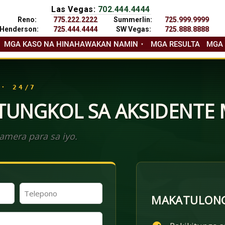
Las Vegas:
702.444.4444
Reno:
775.222.2222
Summerlin:
725.999.9999
Henderson:
725.444.4444
SW Vegas:
725.888.8888
MGA KASO NA HINAHAWAKAN NAMIN
MGA RESULTA
MGA
 · 24/7
 TUNGKOL SA AKSIDENTE
mera para sa iyo.
Telepono
MAKATULONG
(Kinakailangan)