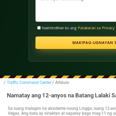
(Kinakailangan)
tayo
makakatulong?
Walang
Naiintindihan ko ang
Patakaran sa Privacy
Pamagat
(Kinakailangan)
/
Traffic Command Center
/ Artikulo
Namatay ang 12-anyos na Batang Lalaki 
Sa isang malagim na aksidente noong Linggo, isang 12-an
Vegas. Ang bata ay sinaktan at napatay bago mag-11 ng u