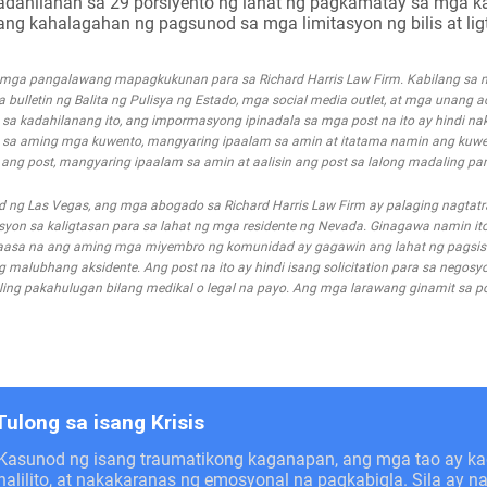
kadahilanan sa 29 porsiyento ng lahat ng pagkamatay sa mga 
o ang kahalagahan ng pagsunod sa mga limitasyon ng bilis at lig
g mga pangalawang mapagkukunan para sa Richard Harris Law Firm. Kabilang s
mga bulletin ng Balita ng Pulisya ng Estado, mga social media outlet, at mga unang 
a kadahilanang ito, ang impormasyong ipinadala sa mga post na ito ay hindi nak
 sa aming mga kuwento, mangyaring ipaalam sa amin at itatama namin ang kuwe
g post, mangyaring ipaalam sa amin at aalisin ang post sa lalong madaling pa
d ng Las Vegas, ang mga abogado sa Richard Harris Law Firm ay palaging nagta
n sa kaligtasan para sa lahat ng mga residente ng Nevada. Ginagawa namin ito
asa na ang aming mga miyembro ng komunidad ay gagawin ang lahat ng pagsis
alubhang aksidente. Ang post na ito ay hindi isang solicitation para sa negosyo
ing pakahulugan bilang medikal o legal na payo. Ang mga larawang ginamit sa pos
Tulong sa isang Krisis
Kasunod ng isang traumatikong kaganapan, ang mga tao ay 
nalilito, at nakakaranas ng emosyonal na pagkabigla. Sila ay 