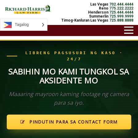
Las Vegas
702.444.4444
Reno
775.222.2222
Henderson
725.444.4444
Summerlin
725.999.9999
Timog-Kanluran Las Vegas
725.888.8888
Tagalog
Tagalog
LIBRENG PAGSUSURI NG KASO ·
24/7
SABIHIN MO KAMI TUNGKOL SA
AKSIDENTE MO
Maaaring mayroon kaming footage ng camera
para sa iyo.
PINDUTIN PARA SA CONTACT FORM