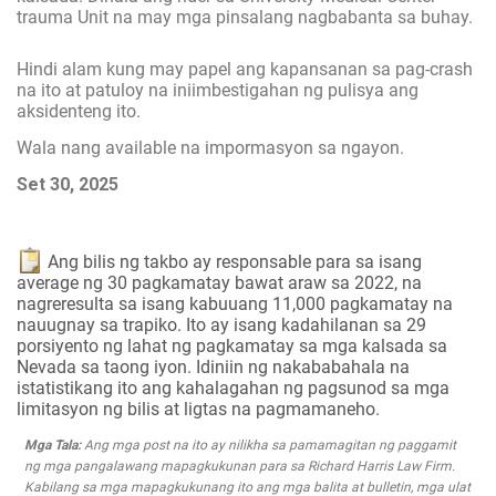
trauma Unit na may mga pinsalang nagbabanta sa buhay.
Hindi alam kung may papel ang kapansanan sa pag-crash
na ito at patuloy na iniimbestigahan ng pulisya ang
aksidenteng ito.
Wala nang available na impormasyon sa ngayon.
Set 30, 2025
Ang bilis ng takbo ay responsable para sa isang
average ng 30 pagkamatay bawat araw sa 2022, na
nagreresulta sa isang kabuuang 11,000 pagkamatay na
nauugnay sa trapiko. Ito ay isang kadahilanan sa 29
porsiyento ng lahat ng pagkamatay sa mga kalsada sa
Nevada sa taong iyon. Idiniin ng nakababahala na
istatistikang ito ang kahalagahan ng pagsunod sa mga
limitasyon ng bilis at ligtas na pagmamaneho.
Mga Tala:
Ang mga post na ito ay nilikha sa pamamagitan ng paggamit
ng mga pangalawang mapagkukunan para sa Richard Harris Law Firm.
Kabilang sa mga mapagkukunang ito ang mga balita at bulletin, mga ulat