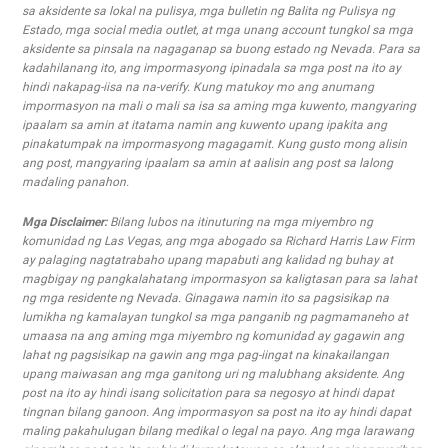
sa aksidente sa lokal na pulisya, mga bulletin ng Balita ng Pulisya ng
Estado, mga social media outlet, at mga unang account tungkol sa mga
aksidente sa pinsala na nagaganap sa buong estado ng Nevada. Para sa
kadahilanang ito, ang impormasyong ipinadala sa mga post na ito ay
hindi nakapag-iisa na na-verify. Kung matukoy mo ang anumang
impormasyon na mali o mali sa isa sa aming mga kuwento, mangyaring
ipaalam sa amin at itatama namin ang kuwento upang ipakita ang
pinakatumpak na impormasyong magagamit. Kung gusto mong alisin
ang post, mangyaring ipaalam sa amin at aalisin ang post sa lalong
madaling panahon.
Mga Disclaimer:
Bilang lubos na itinuturing na mga miyembro ng
komunidad ng Las Vegas, ang mga abogado sa Richard Harris Law Firm
ay palaging nagtatrabaho upang mapabuti ang kalidad ng buhay at
magbigay ng pangkalahatang impormasyon sa kaligtasan para sa lahat
ng mga residente ng Nevada. Ginagawa namin ito sa pagsisikap na
lumikha ng kamalayan tungkol sa mga panganib ng pagmamaneho at
umaasa na ang aming mga miyembro ng komunidad ay gagawin ang
lahat ng pagsisikap na gawin ang mga pag-iingat na kinakailangan
upang maiwasan ang mga ganitong uri ng malubhang aksidente. Ang
post na ito ay hindi isang solicitation para sa negosyo at hindi dapat
tingnan bilang ganoon. Ang impormasyon sa post na ito ay hindi dapat
maling pakahulugan bilang medikal o legal na payo. Ang mga larawang