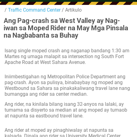
/
Traffic Command Center
/ Artikulo
Ang Pag-crash sa West Valley ay Nag-
iwan sa Moped Rider na May Mga Pinsala
na Nagbabanta sa Buhay
Isang single moped crash ang naganap bandang 1:30 am
Martes ng umaga malapit sa intersection ng South Fort
Apache Road at West Sahara Avenue.
Iniimbestigahan ng Metropolitan Police Department ang
pag-crash. Ayon sa pulisya, binabaybay ng moped ang
Westbound sa Sahara sa pinakakaliwang travel lane nang
bumangga ang rider sa center median.
Ang rider, na kinilala bilang isang 32-anyos na lalaki, ay
tumama sa disyerto sa median at ang moped ay tumaob
at napunta sa eastbound travel lane.
Ang rider at moped ay pinaghiwalay at napunta sa
kalsada. Dinala ang rider sa University Medical Center