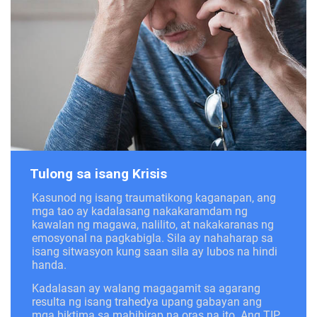
Tulong sa isang Krisis
Kasunod ng isang traumatikong kaganapan, ang
mga tao ay kadalasang nakakaramdam ng
kawalan ng magawa, nalilito, at nakakaranas ng
emosyonal na pagkabigla. Sila ay nahaharap sa
isang sitwasyon kung saan sila ay lubos na hindi
handa.
Kadalasan ay walang magagamit sa agarang
resulta ng isang trahedya upang gabayan ang
mga biktima sa mahihirap na oras na ito. Ang TIP