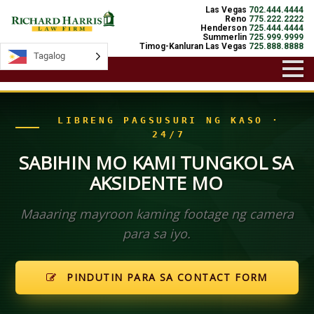
Las Vegas
702.444.4444
Reno
775.222.2222
Henderson
725.444.4444
Summerlin
725.999.9999
Timog-Kanluran Las Vegas
725.888.8888
Tagalog
Tagalog
LIBRENG PAGSUSURI NG KASO ·
24/7
SABIHIN MO KAMI TUNGKOL SA
AKSIDENTE MO
Maaaring mayroon kaming footage ng camera
para sa iyo.
PINDUTIN PARA SA CONTACT FORM