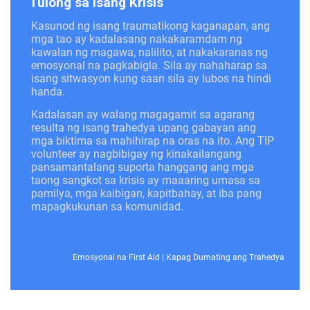
Tulong sa isang Krisis
Kasunod ng isang traumatikong kaganapan, ang
mga tao ay kadalasang nakakaramdam ng
kawalan ng magawa, nalilito, at nakakaranas ng
emosyonal na pagkabigla. Sila ay nahaharap sa
isang sitwasyon kung saan sila ay lubos na hindi
handa.
Kadalasan ay walang magagamit sa agarang
resulta ng isang trahedya upang gabayan ang
mga biktima sa mahihirap na oras na ito. Ang TIP
volunteer ay nagbibigay ng kinakailangang
pansamantalang suporta hanggang ang mga
taong sangkot sa krisis ay maaaring umasa sa
pamilya, mga kaibigan, kapitbahay, at iba pang
mapagkukunan sa komunidad.
Emosyonal na First Aid
|
Kapag Dumating ang Trahedya