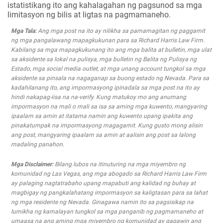
istatistikang ito ang kahalagahan ng pagsunod sa mga
limitasyon ng bilis at ligtas na pagmamaneho.
Mga Tala:
Ang mga post na ito ay nilikha sa pamamagitan ng paggamit
ng mga pangalawang mapagkukunan para sa Richard Harris Law Firm.
Kabilang sa mga mapagkukunang ito ang mga balita at bulletin, mga ulat
sa aksidente sa lokal na pulisya, mga bulletin ng Balita ng Pulisya ng
Estado, mga social media outlet, at mga unang account tungkol sa mga
aksidente sa pinsala na nagaganap sa buong estado ng Nevada. Para sa
kadahilanang ito, ang impormasyong ipinadala sa mga post na ito ay
hindi nakapag-iisa na na-verify. Kung matukoy mo ang anumang
impormasyon na mali o mali sa isa sa aming mga kuwento, mangyaring
ipaalam sa amin at itatama namin ang kuwento upang ipakita ang
pinakatumpak na impormasyong magagamit. Kung gusto mong alisin
ang post, mangyaring ipaalam sa amin at aalisin ang post sa lalong
madaling panahon.
Mga Disclaimer:
Bilang lubos na itinuturing na mga miyembro ng
komunidad ng Las Vegas, ang mga abogado sa Richard Harris Law Firm
ay palaging nagtatrabaho upang mapabuti ang kalidad ng buhay at
magbigay ng pangkalahatang impormasyon sa kaligtasan para sa lahat
ng mga residente ng Nevada. Ginagawa namin ito sa pagsisikap na
lumikha ng kamalayan tungkol sa mga panganib ng pagmamaneho at
umaasa na ang aming mga miyembro ng komunidad ay gagawin ang