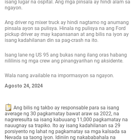
isang lugar na ospital. Ang mga pinsala ay hindi alam sa
ngayon.
Ang driver ng mixer truck ay hindi nagtamo ng anumang
pinsala ayon sa pulisya. Hinala ng pulisya na ang Ford
pickup driver ay may kapansanan at ang bilis na iyon ay
isang kadahilanan din sa pag-crash na ito.
Isang lane ng US 95 ang bukas nang ilang oras habang
nililinis ng mga crew ang pinangyarihan ng aksidente.
Wala nang available na impormasyon sa ngayon.
Agosto 24, 2024
Ang bilis ng takbo ay responsable para sa isang
average ng 30 pagkamatay bawat araw sa 2022, na
nagreresulta sa isang kabuuang 11,000 pagkamatay na
nauugnay sa trapiko. Ito ay isang kadahilanan sa 29
porsiyento ng lahat ng pagkamatay sa mga kalsada sa
Nevada sa taong iyon. Idiniin ng nakababahala na