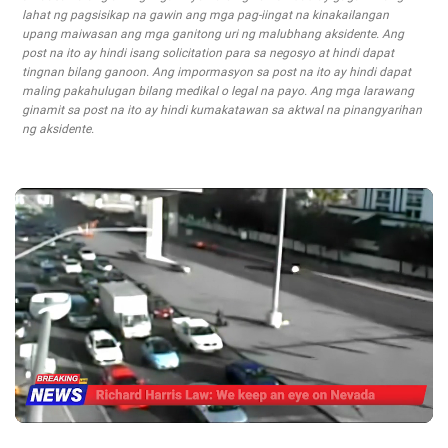
lahat ng pagsisikap na gawin ang mga pag-iingat na kinakailangan
upang maiwasan ang mga ganitong uri ng malubhang aksidente. Ang
post na ito ay hindi isang solicitation para sa negosyo at hindi dapat
tingnan bilang ganoon. Ang impormasyon sa post na ito ay hindi dapat
maling pakahulugan bilang medikal o legal na payo. Ang mga larawang
ginamit sa post na ito ay hindi kumakatawan sa aktwal na pinangyarihan
ng aksidente.