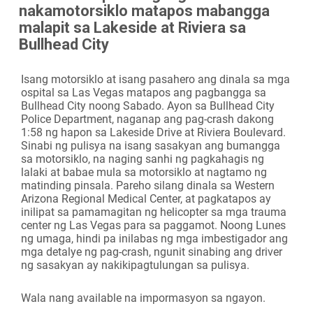
nakamotorsiklo matapos mabangga
Camera
malapit sa Lakeside at Riviera sa
Bullhead City
Isang motorsiklo at isang pasahero ang dinala sa mga
ospital sa Las Vegas matapos ang pagbangga sa
Bullhead City noong Sabado. Ayon sa Bullhead City
Police Department, naganap ang pag-crash dakong
1:58 ng hapon sa Lakeside Drive at Riviera Boulevard.
Sinabi ng pulisya na isang sasakyan ang bumangga
sa motorsiklo, na naging sanhi ng pagkahagis ng
lalaki at babae mula sa motorsiklo at nagtamo ng
matinding pinsala. Pareho silang dinala sa Western
Arizona Regional Medical Center, at pagkatapos ay
inilipat sa pamamagitan ng helicopter sa mga trauma
center ng Las Vegas para sa paggamot. Noong Lunes
ng umaga, hindi pa inilabas ng mga imbestigador ang
mga detalye ng pag-crash, ngunit sinabing ang driver
ng sasakyan ay nakikipagtulungan sa pulisya.
Wala nang available na impormasyon sa ngayon.