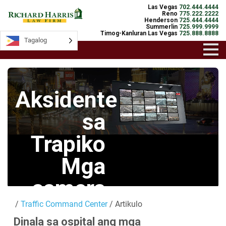
Las Vegas
702.444.4444
Reno
775.222.2222
Henderson
725.444.4444
Summerlin
725.999.9999
Timog-Kanluran Las Vegas
725.888.8888
Tagalog
Tagalog
Aksidente
sa
Trapiko
Mga
camera
/
Traffic Command Center
/ Artikulo
Mga Live na
Dinala sa ospital ang mga