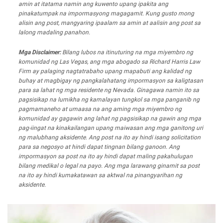
amin at itatama namin ang kuwento upang ipakita ang
pinakatumpak na impormasyong magagamit. Kung gusto mong
alisin ang post, mangyaring ipaalam sa amin at aalisin ang post sa
lalong madaling panahon.
Mga Disclaimer:
Bilang lubos na itinuturing na mga miyembro ng
komunidad ng Las Vegas, ang mga abogado sa Richard Harris Law
Firm ay palaging nagtatrabaho upang mapabuti ang kalidad ng
buhay at magbigay ng pangkalahatang impormasyon sa kaligtasan
para sa lahat ng mga residente ng Nevada. Ginagawa namin ito sa
pagsisikap na lumikha ng kamalayan tungkol sa mga panganib ng
pagmamaneho at umaasa na ang aming mga miyembro ng
komunidad ay gagawin ang lahat ng pagsisikap na gawin ang mga
pag-iingat na kinakailangan upang maiwasan ang mga ganitong uri
ng malubhang aksidente. Ang post na ito ay hindi isang solicitation
para sa negosyo at hindi dapat tingnan bilang ganoon. Ang
impormasyon sa post na ito ay hindi dapat maling pakahulugan
bilang medikal o legal na payo. Ang mga larawang ginamit sa post
na ito ay hindi kumakatawan sa aktwal na pinangyarihan ng
aksidente.