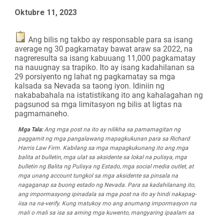
Oktubre 11, 2023
Ang bilis ng takbo ay responsable para sa isang
average ng 30 pagkamatay bawat araw sa 2022, na
nagreresulta sa isang kabuuang 11,000 pagkamatay
na nauugnay sa trapiko. Ito ay isang kadahilanan sa
29 porsiyento ng lahat ng pagkamatay sa mga
kalsada sa Nevada sa taong iyon. Idiniin ng
nakababahala na istatistikang ito ang kahalagahan ng
pagsunod sa mga limitasyon ng bilis at ligtas na
pagmamaneho.
Mga Tala:
Ang mga post na ito ay nilikha sa pamamagitan ng
paggamit ng mga pangalawang mapagkukunan para sa Richard
Harris Law Firm. Kabilang sa mga mapagkukunang ito ang mga
balita at bulletin, mga ulat sa aksidente sa lokal na pulisya, mga
bulletin ng Balita ng Pulisya ng Estado, mga social media outlet, at
mga unang account tungkol sa mga aksidente sa pinsala na
nagaganap sa buong estado ng Nevada. Para sa kadahilanang ito,
ang impormasyong ipinadala sa mga post na ito ay hindi nakapag-
iisa na na-verify. Kung matukoy mo ang anumang impormasyon na
mali o mali sa isa sa aming mga kuwento, mangyaring ipaalam sa