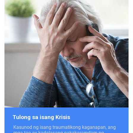
Tulong sa isang Krisis
Kasunod ng isang traumatikong kaganapan, ang
mga tao ay kadalasang nakakaramdam ng