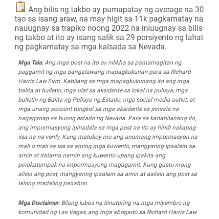
Ang bilis ng takbo ay pumapatay ng average na 30
tao sa isang araw, na may higit sa 11k pagkamatay na
nauugnay sa trapiko noong 2022 na iniuugnay sa bilis
ng takbo at ito ay isang salik sa 29 porsiyento ng lahat
ng pagkamatay sa mga kalsada sa Nevada.
Mga Tala:
Ang mga post na ito ay nilikha sa pamamagitan ng
paggamit ng mga pangalawang mapagkukunan para sa Richard
Harris Law Firm. Kabilang sa mga mapagkukunang ito ang mga
balita at bulletin, mga ulat sa aksidente sa lokal na pulisya, mga
bulletin ng Balita ng Pulisya ng Estado, mga social media outlet, at
mga unang account tungkol sa mga aksidente sa pinsala na
nagaganap sa buong estado ng Nevada. Para sa kadahilanang ito,
ang impormasyong ipinadala sa mga post na ito ay hindi nakapag-
iisa na na-verify. Kung matukoy mo ang anumang impormasyon na
mali o mali sa isa sa aming mga kuwento, mangyaring ipaalam sa
amin at itatama namin ang kuwento upang ipakita ang
pinakatumpak na impormasyong magagamit. Kung gusto mong
alisin ang post, mangyaring ipaalam sa amin at aalisin ang post sa
lalong madaling panahon.
Mga Disclaimer:
Bilang lubos na itinuturing na mga miyembro ng
komunidad ng Las Vegas, ang mga abogado sa Richard Harris Law