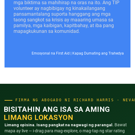
mga biktima sa mahihirap na oras na ito. Ang TIP
volunteer ay nagbibigay ng kinakailangang
pansamantalang suporta hanggang ang mga
taong sangkot sa krisis ay maaaring umasa sa
pamilya, mga kaibigan, kapitbahay, at iba pang
mapagkukunan sa komunidad.
Emosyonal na First Aid
|
Kapag Dumating ang Trahedya
FIRMA NG ABOGADO NI RICHARD HARRIS · NEVA
BISITAHIN ANG ISA SA AMING
LIMANG LOKASYON
Limang opisina. Isang pangkat na nagwagi ng parangal.
Bawat
mapa ay live — i-drag para mag-explore, o mag-tap ng star rating