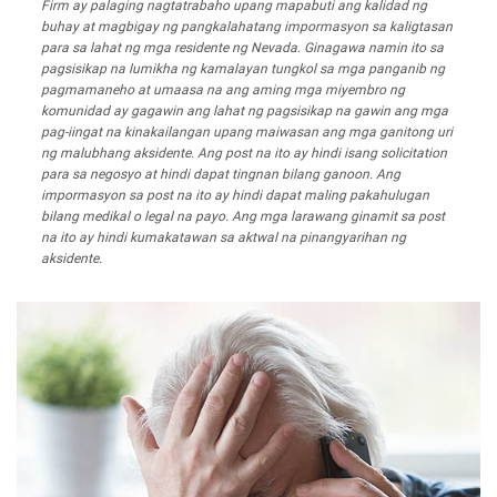
Firm ay palaging nagtatrabaho upang mapabuti ang kalidad ng
buhay at magbigay ng pangkalahatang impormasyon sa kaligtasan
para sa lahat ng mga residente ng Nevada. Ginagawa namin ito sa
pagsisikap na lumikha ng kamalayan tungkol sa mga panganib ng
pagmamaneho at umaasa na ang aming mga miyembro ng
komunidad ay gagawin ang lahat ng pagsisikap na gawin ang mga
pag-iingat na kinakailangan upang maiwasan ang mga ganitong uri
ng malubhang aksidente. Ang post na ito ay hindi isang solicitation
para sa negosyo at hindi dapat tingnan bilang ganoon. Ang
impormasyon sa post na ito ay hindi dapat maling pakahulugan
bilang medikal o legal na payo. Ang mga larawang ginamit sa post
na ito ay hindi kumakatawan sa aktwal na pinangyarihan ng
aksidente.