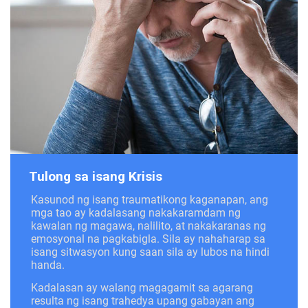
Tulong sa isang Krisis
Kasunod ng isang traumatikong kaganapan, ang
mga tao ay kadalasang nakakaramdam ng
kawalan ng magawa, nalilito, at nakakaranas ng
emosyonal na pagkabigla. Sila ay nahaharap sa
isang sitwasyon kung saan sila ay lubos na hindi
handa.
Kadalasan ay walang magagamit sa agarang
resulta ng isang trahedya upang gabayan ang