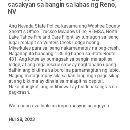
sasakyan sa bangin sa labas ng Reno,
Camera
NV
Ang Nevada State Police, kasama ang Washoe County
Sheriff's Office, Truckee Meadows Fire, REMSA, North
Lake Tahoe Fire and Care Flight, ay tumugon sa isang
lugar malapit sa Winters Creek Lodge noong
Miyerkules para sa isang nakamamatay na pag-crash.
Naganap ito bandang 1:30 ng hapon sa State Route
431. Ang kotse ay bumagsak sa bangin malapit sa
lodge, at ang mga rescue crew ay nagtrabaho upang
dalhin ang biktima sa burol sa pamamagitan ng lubid.
Naging matagumpay sila sa kanilang mga pagsisikap
at ang biktima ay dinala sa malapit na ospital.
Nakalulungkot, ang indibidwal ay hindi nakaligtas sa
pag-crash.
Wala nang available na impormasyon sa ngayon.
Hul 28, 2023