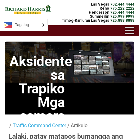
Las Vegas
702.444.4444
Reno
775.222.2222
Henderson
725.444.4444
Summerlin
725.999.9999
Timog-Kanluran Las Vegas
725.888.8888
Tagalog
Tagalog
Aksidente
sa
Trapiko
Mga
camera
/
Traffic Command Center
/ Artikulo
Mga Live na
Lalaki, patay matapos bumangga ang