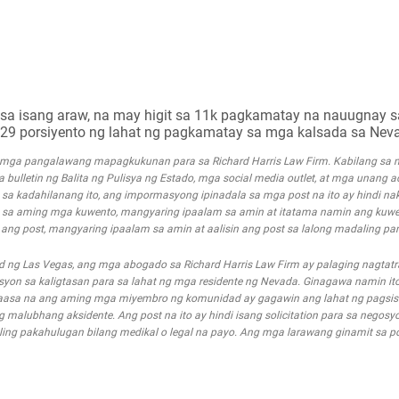
 sa isang araw, na may higit sa 11k pagkamatay na nauugnay s
 sa 29 porsiyento ng lahat ng pagkamatay sa mga kalsada sa Nev
g mga pangalawang mapagkukunan para sa Richard Harris Law Firm. Kabilang s
mga bulletin ng Balita ng Pulisya ng Estado, mga social media outlet, at mga unang 
a kadahilanang ito, ang impormasyong ipinadala sa mga post na ito ay hindi nak
 sa aming mga kuwento, mangyaring ipaalam sa amin at itatama namin ang kuwe
g post, mangyaring ipaalam sa amin at aalisin ang post sa lalong madaling pa
d ng Las Vegas, ang mga abogado sa Richard Harris Law Firm ay palaging nagta
n sa kaligtasan para sa lahat ng mga residente ng Nevada. Ginagawa namin ito
asa na ang aming mga miyembro ng komunidad ay gagawin ang lahat ng pagsis
alubhang aksidente. Ang post na ito ay hindi isang solicitation para sa negosyo
ing pakahulugan bilang medikal o legal na payo. Ang mga larawang ginamit sa pos