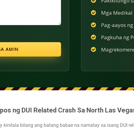
Pakikitungo 
Mga Medikal n
Pag-aayos ng
Pagkuha ng Po
Magrekomend
tapos ng DUI Related Crash Sa North Las Vega
ay kinilala bilang ang batang babae na namatay sa isang DUI re