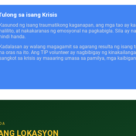
Tulong sa isang Krisis
Kasunod ng isang traumatikong kaganapan, ang mga tao ay 
nalilito, at nakakaranas ng emosyonal na pagkabigla. Sila ay 
hindi handa.
Kadalasan ay walang magagamit sa agarang resulta ng isang 
na oras na ito. Ang TIP volunteer ay nagbibigay ng kinakail
sangkot sa krisis ay maaaring umasa sa pamilya, mga kaibiga
DA
ANG LOKASYON