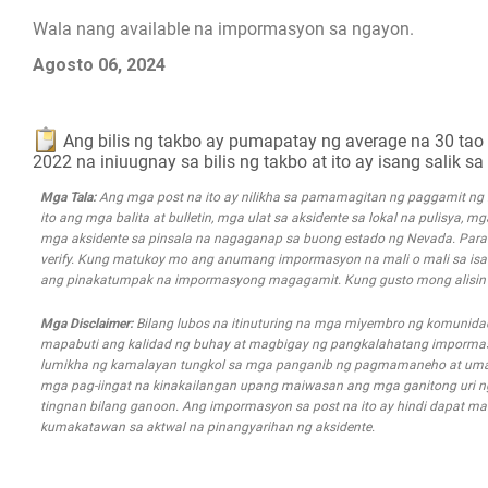
Wala nang available na impormasyon sa ngayon.
Agosto 06, 2024
Ang bilis ng takbo ay pumapatay ng average na 30 tao
2022 na iniuugnay sa bilis ng takbo at ito ay isang salik
Mga Tala:
Ang mga post na ito ay nilikha sa pamamagitan ng paggamit n
ito ang mga balita at bulletin, mga ulat sa aksidente sa lokal na pulisya, 
mga aksidente sa pinsala na nagaganap sa buong estado ng Nevada. Para s
verify. Kung matukoy mo ang anumang impormasyon na mali o mali sa isa
ang pinakatumpak na impormasyong magagamit. Kung gusto mong alisin an
Mga Disclaimer:
Bilang lubos na itinuturing na mga miyembro ng komunida
mapabuti ang kalidad ng buhay at magbigay ng pangkalahatang impormasyo
lumikha ng kamalayan tungkol sa mga panganib ng pagmamaneho at uma
mga pag-iingat na kinakailangan upang maiwasan ang mga ganitong uri ng m
tingnan bilang ganoon. Ang impormasyon sa post na ito ay hindi dapat mal
kumakatawan sa aktwal na pinangyarihan ng aksidente.