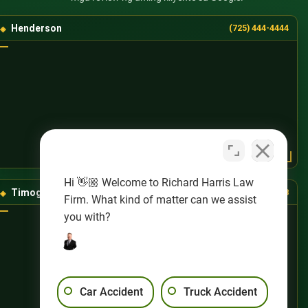
Henderson
(725) 444-4444
Hi 👋🏼 Welcome to Richard Harris Law
Timog-Kanlurang Las Vegas
(725) 888-8888
Firm. What kind of matter can we assist
you with?
Car Accident
Truck Accident