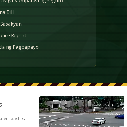
sa Mga Kumpanya ng Seguro
a Bill
 Sasakyan
lice Report
a ng Pagpapayo
s
lated crash sa