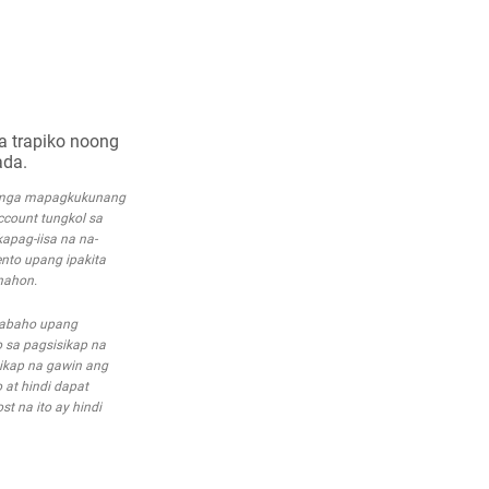
a trapiko noong
ada.
a mga mapagkukunang
account tungkol sa
apag-iisa na na-
nto upang ipakita
nahon.
trabaho upang
 sa pagsisikap na
ikap na gawin ang
 at hindi dapat
t na ito ay hindi