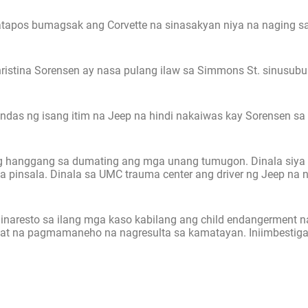
atapos bumagsak ang Corvette na sinasakyan niya na naging s
ristina Sorensen ay nasa pulang ilaw sa Simmons St. sinusub
landas ng isang itim na Jeep na hindi nakaiwas kay Sorensen s
ng hanggang sa dumating ang mga unang tumugon. Dinala siya 
pinsala. Dinala sa UMC trauma center ang driver ng Jeep na
inaresto sa ilang mga kaso kabilang ang child endangerment n
gat na pagmamaneho na nagresulta sa kamatayan. Iniimbestig