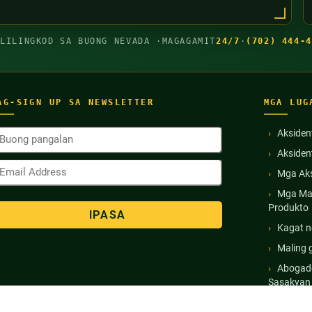
GLILINGKOD SA BUONG NEVADA ·
MAGAGAMIT
24/7
·
(702) 444-4
AG-SIGN UP SA NEWSLETTER
MGA LUG
uong
Aksiden
angalan
Akside
Kinakailangan)
mail
Mga Aks
ddress
Kinakailangan)
Mga Ma
Produkto
Kagat n
Maling 
Abogado
Sasakyan