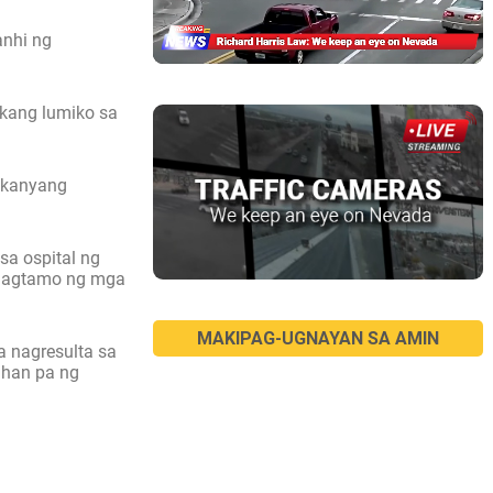
anhi ng
ukang lumiko sa
a kanyang
sa ospital ng
 nagtamo ng mga
MAKIPAG-UGNAYAN SA AMIN
a nagresulta sa
ahan pa ng