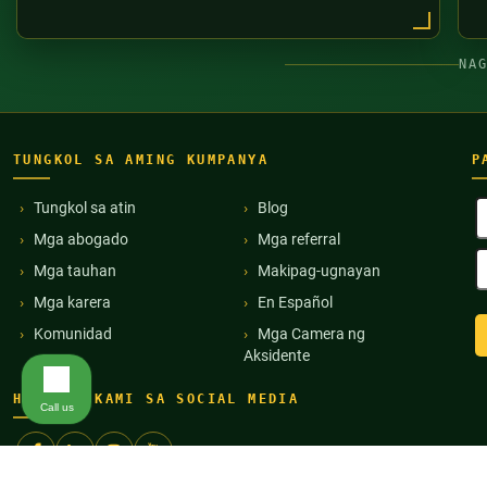
NA
TUNGKOL SA AMING KUMPANYA
P
B
Tungkol sa atin
Blog
P
Mga abogado
Mga referral
(
E
Mga tauhan
Makipag-ugnayan
A
(
Mga karera
En Español
Komunidad
Mga Camera ng
Aksidente
HANAPIN KAMI SA SOCIAL MEDIA
Call us