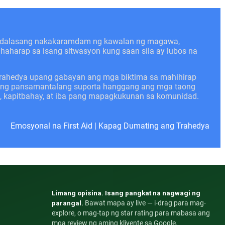
kadalasang nakakaramdam ng kawalan ng magawa,
nahaharap sa isang sitwasyon kung saan sila ay lubos na
trahedya upang gabayan ang mga biktima sa mahihirap
angang pansamantalang suporta hanggang ang mga taong
n, kapitbahay, at iba pang mapagkukunan sa komunidad.
Emosyonal na First Aid
|
Kapag Dumating ang Trahedya
Limang opisina. Isang pangkat na nagwagi ng
parangal.
Bawat mapa ay live — i-drag para mag-
explore, o mag-tap ng star rating para mabasa ang
mga review ng aming kliyente sa Google.