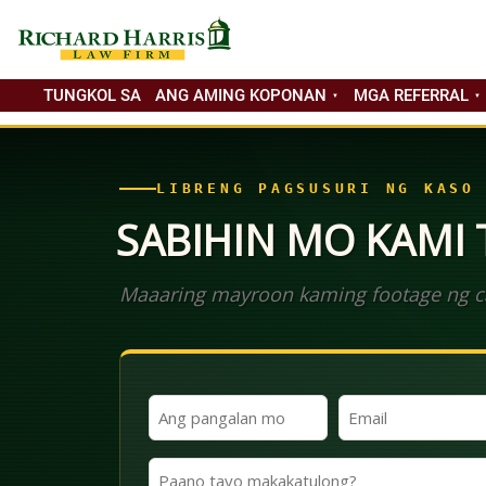
TUNGKOL SA
ANG AMING KOPONAN
MGA REFERRAL
LIBRENG PAGSUSURI NG KASO
SABIHIN MO KAMI
Maaaring mayroon kaming footage ng ca
Ang
Email
Iyong
(Kinakailangan)
Pangalan
Paano