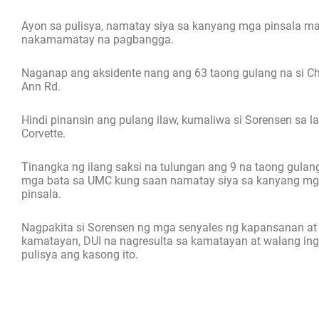
Ayon sa pulisya, namatay siya sa kanyang mga pinsala m
nakamamatay na pagbangga.
Naganap ang aksidente nang ang 63 taong gulang na si Ch
Ann Rd.
Hindi pinansin ang pulang ilaw, kumaliwa si Sorensen sa 
Corvette.
Tinangka ng ilang saksi na tulungan ang 9 na taong gula
mga bata sa UMC kung saan namatay siya sa kanyang mga 
pinsala.
Nagpakita si Sorensen ng mga senyales ng kapansanan at 
kamatayan, DUI na nagresulta sa kamatayan at walang in
pulisya ang kasong ito.