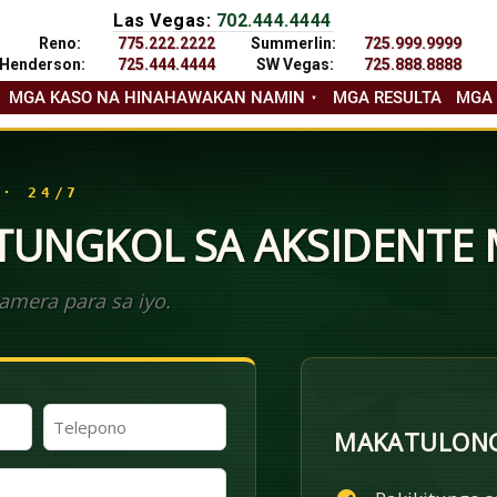
Las Vegas:
702.444.4444
Reno:
775.222.2222
Summerlin:
725.999.9999
Henderson:
725.444.4444
SW Vegas:
725.888.8888
MGA KASO NA HINAHAWAKAN NAMIN
MGA RESULTA
MGA
 · 24/7
 TUNGKOL SA AKSIDENTE
mera para sa iyo.
Telepono
MAKATULONG
(Kinakailangan)