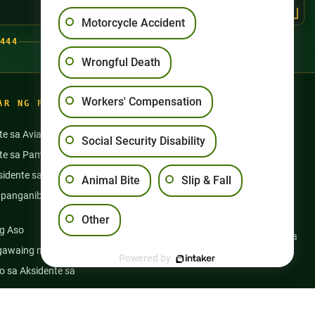
Motorcycle Accident
444
Wrongful Death
Workers' Compensation
AR NG PAGSASANAY
te sa Aviation
Aksidente sa Motorsiklo
Social Security Disability
nte sa Pamamangka
Pang-aabuso sa Nursing Home
idente sa Bus
Mga Aksidente sa Semi Truck
Animal Bite
Slip & Fall
panganib na Gamot at
Slip at Talon
Kapansanan sa Social Security
Other
g Aso
Kabayaran ng mga Manggagawa
gawaing medikal
Maling Kamatayan
Powered by
 sa Aksidente sa