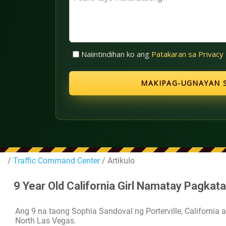
(Kinakailangan)
tayo
makakatulong?
Walang
Naiintindihan ko ang
Patakaran sa Privacy
Pamagat
(Kinakailangan)
/
Traffic Command Center
/ Artikulo
9 Year Old California Girl Namatay Pagka
Ang 9 na taong Sophia Sandoval ng Porterville, California 
North Las Vegas.