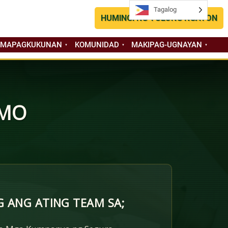
Tagalog
Tagalog
HUMINGI NG TULONG NGAYON
 MAPAGKUKUNAN
KOMUNIDAD
MAKIPAG-UGNAYAN
 MO
 ANG ATING TEAM SA;