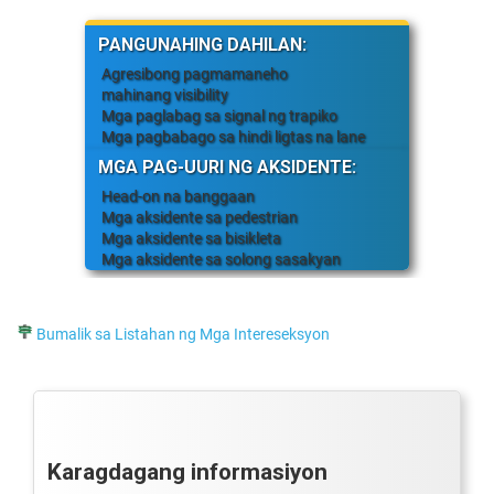
PANGUNAHING DAHILAN:
Agresibong pagmamaneho
mahinang visibility
Mga paglabag sa signal ng trapiko
Mga pagbabago sa hindi ligtas na lane
MGA PAG-UURI NG AKSIDENTE:
Head-on na banggaan
Mga aksidente sa pedestrian
Mga aksidente sa bisikleta
Mga aksidente sa solong sasakyan
Bumalik sa Listahan ng Mga Intereseksyon
Karagdagang informasiyon