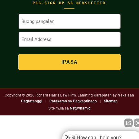
PAG-SIGN UP SA NEWSLETTER
Buong
Pangalan
(Kinakailangan)
Email
Address
(Kinakailangan)
Copyright © 2026
Richard Harris Law Firm. Lahat ng Karapatan ay Nakalaan
Pagtatanggi
|
Patakaran sa Pagkapribado
|
Sitemap
Site mula sa
NetDynamic
👋🏼 How can I help you?