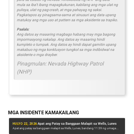
mula sa iba't ibang mapagkukunan, kabilang ang mga ulat ng
pulisya, ulat ng pag-crash, at mga pahayag ng saksi.
Pagkatapos ay pinagsama-sama at sinusuri ang data upang
matukoy ang mga uso at pattern sa mga aksidente sa trapiko.
Paalala:
Ang datos ay maaaring magbago habang may mga bagong
impormasyong nakalap. Ang datos ay maaaring hindi
kumpleto o tumpak. Ang datos ay hindi dapat gamitin upang
makabuo ng mga konklusyon tungkol sa mga indibidwal na
aksidente o mga drayber.
Pinagmulan: Nevada Highway Patrol
(NHP)
MGA INSIDENTE KAMAKAILANG
Apat ang Patay sa Banggaan Malapit sa Wells, Lunes
HULYO 22, 2026
:
HUL
Nabangga ng trak ang dalawang taong walang tirahan, isa ang nailigtas mula sa ilalim ng isang pickup
g
Apat ang patay sa banggaan malapit sa Wells, Lunes, bandang 11:39 ng umaga...
Isa
Isa