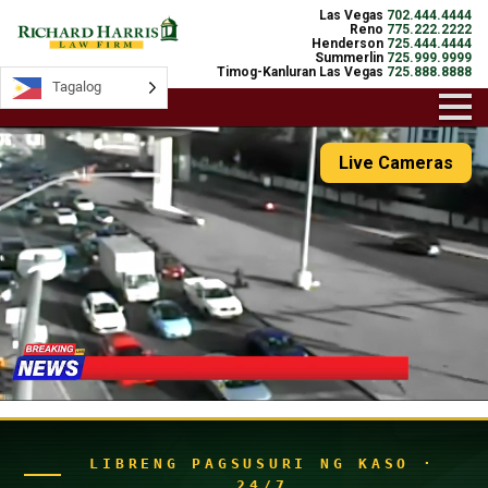
Las Vegas
702.444.4444
Reno
775.222.2222
Henderson
725.444.4444
Summerlin
725.999.9999
Timog-Kanluran Las Vegas
725.888.8888
Tagalog
Tagalog
Live Cameras
LIBRENG PAGSUSURI NG KASO ·
24/7