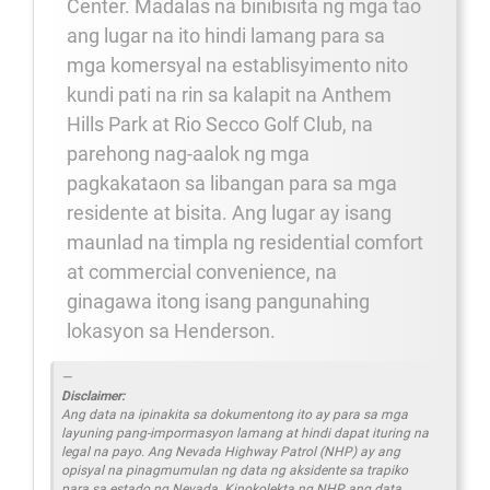
Center. Madalas na binibisita ng mga tao
ang lugar na ito hindi lamang para sa
mga komersyal na establisyimento nito
kundi pati na rin sa kalapit na Anthem
Hills Park at Rio Secco Golf Club, na
parehong nag-aalok ng mga
pagkakataon sa libangan para sa mga
residente at bisita. Ang lugar ay isang
maunlad na timpla ng residential comfort
at commercial convenience, na
ginagawa itong isang pangunahing
lokasyon sa Henderson.
Disclaimer:
Ang data na ipinakita sa dokumentong ito ay para sa mga
layuning pang-impormasyon lamang at hindi dapat ituring na
legal na payo. Ang Nevada Highway Patrol (NHP) ay ang
opisyal na pinagmumulan ng data ng aksidente sa trapiko
para sa estado ng Nevada. Kinokolekta ng NHP ang data