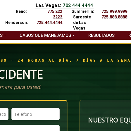
Las Vegas:
702 444 4444
Reno:
775 222
Summerlin:
725.999.9999
2222
Suroeste
725.888.8888
Henderson:
725.444.4444
de Las
Vegas:
AS
CASOS QUE MANEJAMOS
RESULTADOS
ASO · 24 HORAS AL DÍA, 7 DÍAS A LA SEMA
CIDENTE
mara para usted.
Teléfono
NUESTRO EQU
(Obligatorio)