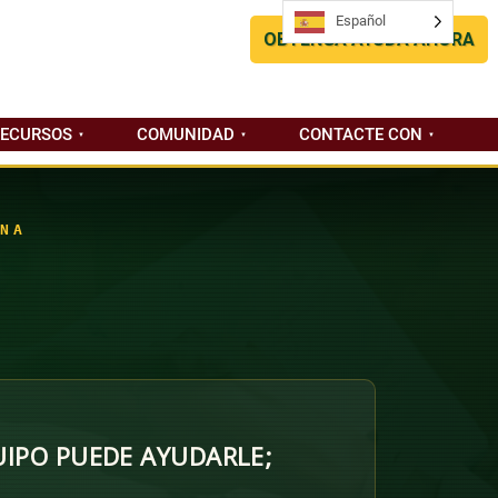
Español
Español
OBTENGA AYUDA AHORA
RECURSOS
COMUNIDAD
CONTACTE CON
NA
IPO PUEDE AYUDARLE;