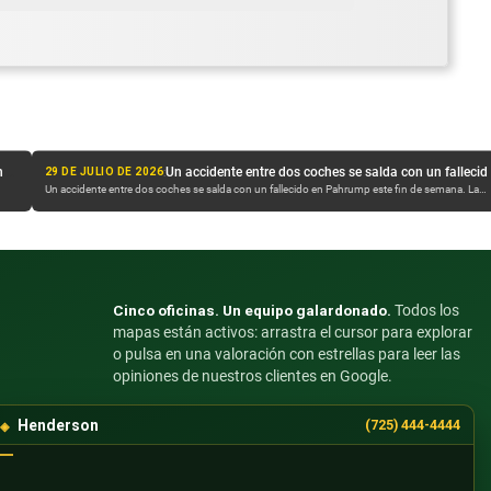
:
Un accidente entre dos coches se salda con un fallecido en Pahrump este fin de semana
28 DE JULIO DE 2026
rump este fin de semana. La
Un presunto caso de conducción bajo los efectos del alcohol deja 
el domingo por la mañana, en la I-15, la Policía Estatal de Nevada...
Cinco oficinas. Un equipo galardonado.
Todos los
mapas están activos: arrastra el cursor para explorar
o pulsa en una valoración con estrellas para leer las
opiniones de nuestros clientes en Google.
Henderson
(725) 444-4444