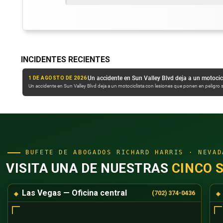
INCIDENTES RECIENTES
:
Un accidente en Sun Valley Blvd deja a un motociclista con heridas que ponen en peligro su vida
30 DE JULIO DE 2026
esiones que ponen en peligro su
Una barredora de calles del NDOT fue arrollada por un camión ar
Sparks, durante la noche. Un accidente...
BUFETE DE ABOGADOS RICHARD HARRIS · NEVAD
VISITA UNA DE NUESTRAS
CINCO 
Las Vegas — Oficina central
(702) 374-0436