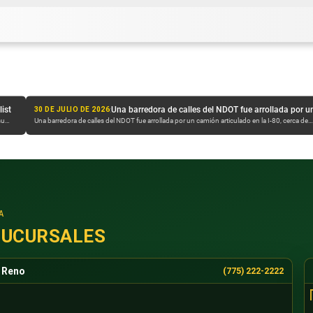
:
Una barredora de calles del NDOT fue arrollada por un camión articulado en la I-80, cerca de Sparks, durante la noche
29 DE JULIO DE 2026
ticulado en la I-80, cerca de
Un accidente entre dos coches se salda con un fallecido en Pah
Policía Estatal de Nevada...
A
SUCURSALES
Reno
(775) 222-2222