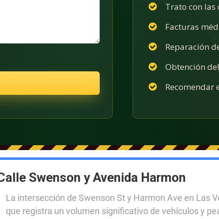
Trato con las
Facturas méd
Reparación d
Obtención del
Recomendar e
Calle Swenson y Avenida Harmon
La intersección de Swenson St y Harmon Ave en Las V
que registra un volumen significativo de vehículos y pe