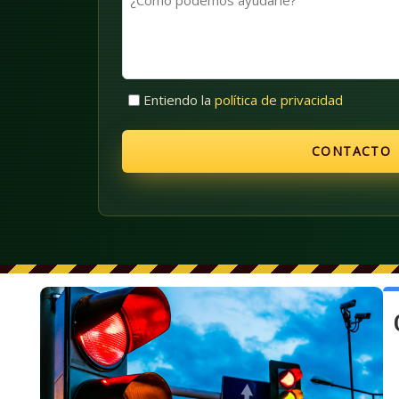
(Obligatorio)
podemos
ayudarle?
Sin
Entiendo la
política de privacidad
título
(Obligatorio)