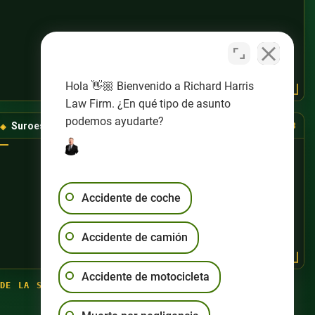
Hola 👋🏼 Bienvenido a Richard Harris
Law Firm. ¿En qué tipo de asunto
podemos ayudarte?
Suroeste de Las Vegas
(725) 888-8888
Accidente de coche
Accidente de camión
Accidente de motocicleta
DE LA SEMANA
·
(702) 444-4444