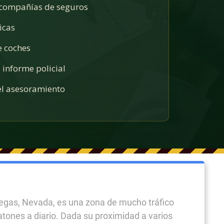
 compañías de seguros
icas
e coches
 informe policial
l asesoramiento
egas, Nevada, es una zona de mucho tráfico
atones a diario. Dada su proximidad a varios